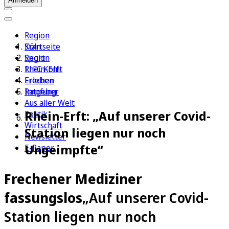
Anmelden
Region
Köln
Startseite
Sport
Region
1. FC Köln
Rhein-Erft
Erleben
Frechen
Ratgeber
Impfung
Aus aller Welt
Rhein-Erft: „Auf unserer Covid-
Politik
Wirtschaft
Station liegen nur noch
Newsletter
Ungeimpfte“
E-Paper
Frechener Mediziner
fassungslos
„Auf unserer Covid-
Station liegen nur noch