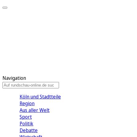
Meine KR
Meine Artikel
Meine Region
Meine Newsletter
Gewinnspiele
Mein Rundschau PLUS
Mein E-Paper
Navigation
Köln und Stadtteile
Region
Aus aller Welt
Sport
Politik
Debatte