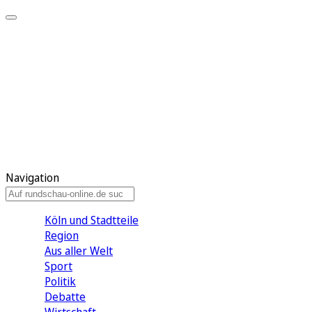
Meine KR
Meine Artikel
Meine Region
Meine Newsletter
Gewinnspiele
Mein Rundschau PLUS
Mein E-Paper
Navigation
Köln und Stadtteile
Region
Aus aller Welt
Sport
Politik
Debatte