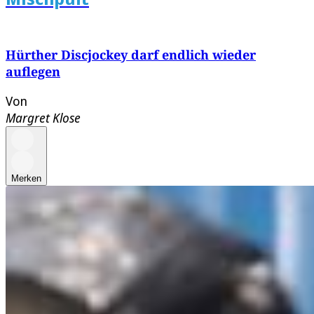
Hürther Discjockey darf endlich wieder
auflegen
Von
Margret Klose
Merken