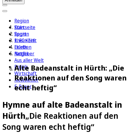
Anmelden
Region
Köln
Startseite
Sport
Region
1. FC Köln
Rhein-Erft
Erleben
Hürth
Ratgeber
Netflix
Aus aller Welt
Alte Badeanstalt in Hürth: „Die
Politik
Wirtschaft
Reaktionen auf den Song waren
Newsletter
echt heftig“
E-Paper
Hymne auf alte Badeanstalt in
Hürth
„Die Reaktionen auf den
Song waren echt heftig“