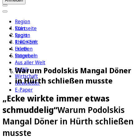
Anmelden
Region
Köln
Startseite
Sport
Region
1. FC Köln
Rhein-Erft
Erleben
Hürth
Ratgeber
Stommeln
Aus aller Welt
Warum Podolskis Mangal Döner
Politik
Wirtschaft
in Hürth schließen musste
Newsletter
E-Paper
„Ecke wirkte immer etwas
schmuddelig“
Warum Podolskis
Mangal Döner in Hürth schließen
musste