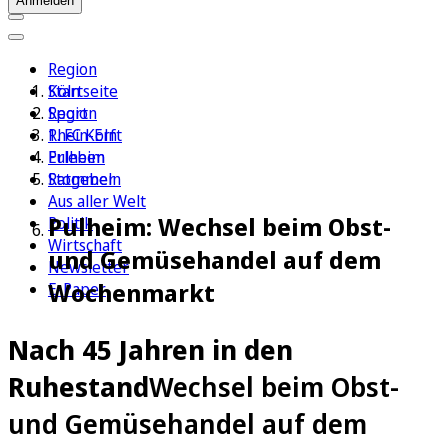
Anmelden
Region
Köln
Startseite
Sport
Region
1. FC Köln
Rhein-Erft
Erleben
Pulheim
Ratgeber
Stommeln
Aus aller Welt
Pulheim: Wechsel beim Obst-
Politik
Wirtschaft
und Gemüsehandel auf dem
Newsletter
Wochenmarkt
E-Paper
Nach 45 Jahren in den
Ruhestand
Wechsel beim Obst-
und Gemüsehandel auf dem