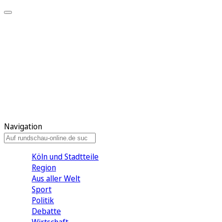
Meine KR
Meine Artikel
Meine Region
Meine Newsletter
Gewinnspiele
Mein Rundschau PLUS
Mein E-Paper
Navigation
Köln und Stadtteile
Region
Aus aller Welt
Sport
Politik
Debatte