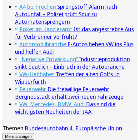
A4 bei Frechen
Sprengstoff-Alarm nach
Autounfall – Polizei prüft Spur zu
Automatensprengern
Poker im Kanzleramt
Ist das angestrebte Aus
für Verbrenner verfrüht?
Automobilbranche
E-Autos heben VW ins Plus
und helfen Audi
„Negative Entwicklung“
Industrieproduktion
sinkt deutlich – Einbruch in der Autobranche
VW-Liebhaber
Treffen der alten Golfs in
Wipperfürth
Feuerwehr
Die freiwillige Feuerwehr
Bergneustadt erhält zwei neuen Fahrzeuge
VW, Mercedes, BMW, Audi
Das sind die
wichtigsten Neuheiten der IAA
Themen:
Bundesautobahn 4
Europäische Union
Mehr anzeigen