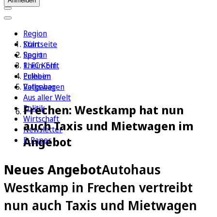
Anmelden
Region
Köln
Startseite
Sport
Region
1. FC Köln
Rhein-Erft
Erleben
Pulheim
Ratgeber
Volkswagen
Aus aller Welt
Frechen: Westkamp hat nun
Politik
Wirtschaft
auch Taxis und Mietwagen im
Newsletter
Angebot
E-Paper
Neues Angebot
Autohaus
Westkamp in Frechen vertreibt
nun auch Taxis und Mietwagen