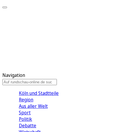
Meine KR
Meine Artikel
Meine Region
Meine Newsletter
Gewinnspiele
Mein Rundschau PLUS
Mein E-Paper
Navigation
Köln und Stadtteile
Region
Aus aller Welt
Sport
Politik
Debatte