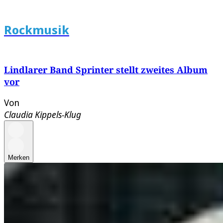
Rockmusik
Lindlarer Band Sprinter stellt zweites Album
vor
Von
Claudia Kippels-Klug
Merken