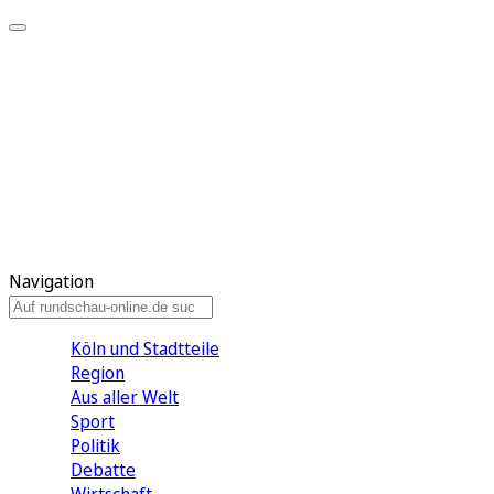
Meine KR
Meine Artikel
Meine Region
Meine Newsletter
Gewinnspiele
Mein Rundschau PLUS
Mein E-Paper
Navigation
Köln und Stadtteile
Region
Aus aller Welt
Sport
Politik
Debatte