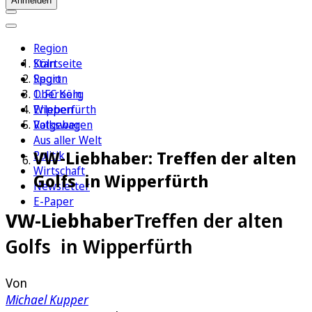
Anmelden
Region
Köln
Startseite
Sport
Region
1. FC Köln
Oberberg
Erleben
Wipperfürth
Ratgeber
Volkswagen
Aus aller Welt
VW-Liebhaber: Treffen der alten
Politik
Wirtschaft
Golfs in Wipperfürth
Newsletter
E-Paper
VW-Liebhaber
Treffen der alten
Golfs in Wipperfürth
Von
Michael Kupper