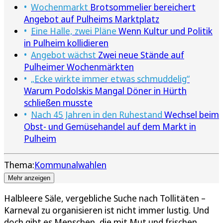
Wochenmarkt
Brotsommelier bereichert
Angebot auf Pulheims Marktplatz
Eine Halle, zwei Pläne
Wenn Kultur und Politik
in Pulheim kollidieren
Angebot wächst
Zwei neue Stände auf
Pulheimer Wochenmärkten
„Ecke wirkte immer etwas schmuddelig“
Warum Podolskis Mangal Döner in Hürth
schließen musste
Nach 45 Jahren in den Ruhestand
Wechsel beim
Obst- und Gemüsehandel auf dem Markt in
Pulheim
Thema:
Kommunalwahlen
Mehr anzeigen
Halbleere Säle, vergebliche Suche nach Tollitäten –
Karneval zu organisieren ist nicht immer lustig. Und
doch gibt es Menschen, die mit Mut und frischen