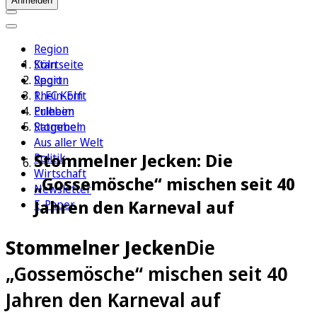
Anmelden
Region
Köln
Startseite
Sport
Region
1. FC Köln
Rhein-Erft
Erleben
Pulheim
Ratgeber
Stommeln
Aus aller Welt
Stommelner Jecken: Die
Politik
Wirtschaft
„Gossemösche“ mischen seit 40
Newsletter
Jahren den Karneval auf
E-Paper
Stommelner Jecken
Die
„Gossemösche“ mischen seit 40
Jahren den Karneval auf