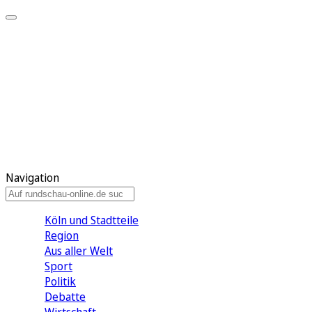
Meine KR
Meine Artikel
Meine Region
Meine Newsletter
Gewinnspiele
Mein Rundschau PLUS
Mein E-Paper
Navigation
Köln und Stadtteile
Region
Aus aller Welt
Sport
Politik
Debatte