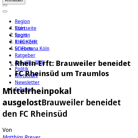
Anmelden
Region
Köln
Startseite
Sport
Region
1. FC Köln
Rhein-Erft
Erleben
SC Fortuna Köln
Ratgeber
Rhein-Erft: Brauweiler beneidet
Aus aller Welt
Politik
FC Rheinsüd um Traumlos
Wirtschaft
Newsletter
Mittelrheinpokal
E-Paper
ausgelost
Brauweiler beneidet
den FC Rheinsüd
Von
Matthias Breuer