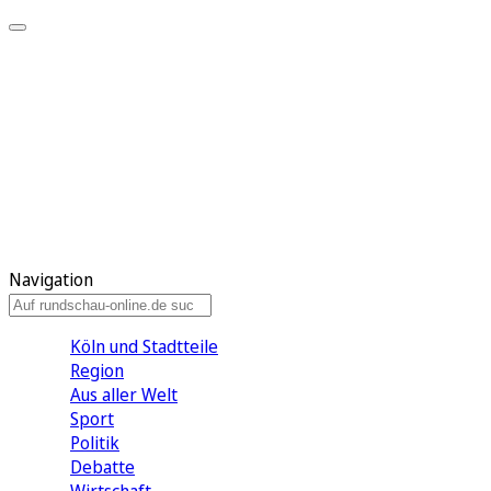
Meine KR
Meine Artikel
Meine Region
Meine Newsletter
Gewinnspiele
Mein Rundschau PLUS
Mein E-Paper
Navigation
Köln und Stadtteile
Region
Aus aller Welt
Sport
Politik
Debatte