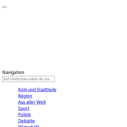
Meine KR
Meine Artikel
Meine Region
Meine Newsletter
Gewinnspiele
Mein Rundschau PLUS
Mein E-Paper
Navigation
Köln und Stadtteile
Region
Aus aller Welt
Sport
Politik
Debatte