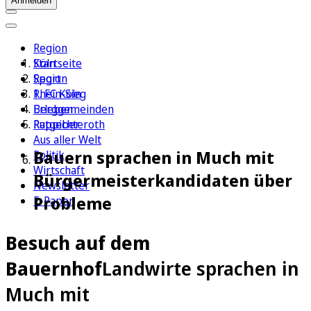
Anmelden
Region
Köln
Startseite
Sport
Region
1. FC Köln
Rhein-Sieg
Erleben
Berggemeinden
Ratgeber
Ruppichteroth
Aus aller Welt
Bauern sprachen in Much mit
Politik
Wirtschaft
Bürgermeisterkandidaten über
Newsletter
Probleme
E-Paper
Besuch auf dem
Bauernhof
Landwirte sprachen in
Much mit