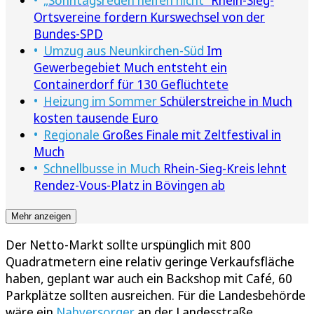
Ortsvereine fordern Kurswechsel von der
Bundes-SPD
Umzug aus Neunkirchen-Süd
Im
Gewerbegebiet Much entsteht ein
Containerdorf für 130 Geflüchtete
Heizung im Sommer
Schülerstreiche in Much
kosten tausende Euro
Regionale
Großes Finale mit Zeltfestival in
Much
Schnellbusse in Much
Rhein-Sieg-Kreis lehnt
Rendez-Vous-Platz in Bövingen ab
Mehr anzeigen
Der Netto-Markt sollte urspünglich mit 800
Quadratmetern eine relativ geringe Verkaufsfläche
haben, geplant war auch ein Backshop mit Café, 60
Parkplätze sollten ausreichen. Für die Landesbehörde
wäre ein
Nahversorger
an der Landesstraße