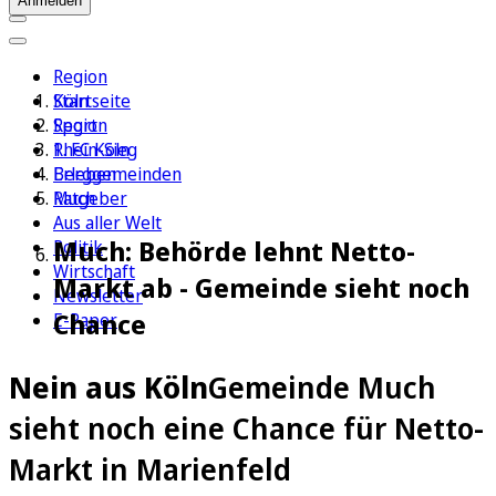
Anmelden
Region
Köln
Startseite
Sport
Region
1. FC Köln
Rhein-Sieg
Erleben
Berggemeinden
Ratgeber
Much
Aus aller Welt
Much: Behörde lehnt Netto-
Politik
Wirtschaft
Markt ab - Gemeinde sieht noch
Newsletter
Chance
E-Paper
Nein aus Köln
Gemeinde Much
sieht noch eine Chance für Netto-
Markt in Marienfeld