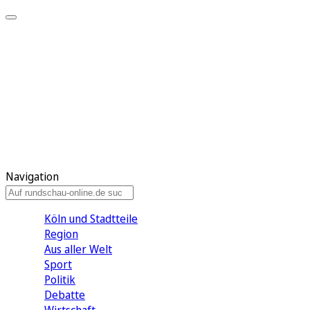
Meine KR
Meine Artikel
Meine Region
Meine Newsletter
Gewinnspiele
Mein Rundschau PLUS
Mein E-Paper
Navigation
Köln und Stadtteile
Region
Aus aller Welt
Sport
Politik
Debatte