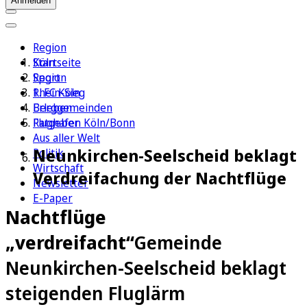
Anmelden
Region
Köln
Startseite
Sport
Region
1. FC Köln
Rhein-Sieg
Erleben
Berggemeinden
Ratgeber
Flughafen Köln/Bonn
Aus aller Welt
Neunkirchen-Seelscheid beklagt
Politik
Wirtschaft
Verdreifachung der Nachtflüge
Newsletter
E-Paper
Nachtflüge
„verdreifacht“
Gemeinde
Neunkirchen-Seelscheid beklagt
steigenden Fluglärm