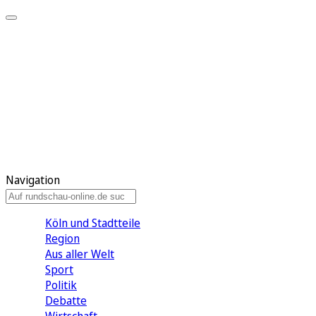
Meine KR
Meine Artikel
Meine Region
Meine Newsletter
Gewinnspiele
Mein Rundschau PLUS
Mein E-Paper
Navigation
Köln und Stadtteile
Region
Aus aller Welt
Sport
Politik
Debatte