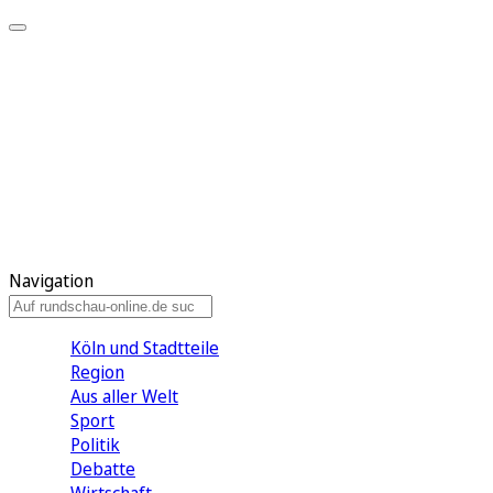
Meine KR
Meine Artikel
Meine Region
Meine Newsletter
Gewinnspiele
Mein Rundschau PLUS
Mein E-Paper
Navigation
Köln und Stadtteile
Region
Aus aller Welt
Sport
Politik
Debatte