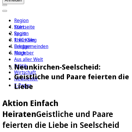
Anmelden
Region
Köln
Startseite
Sport
Region
1. FC Köln
Rhein-Sieg
Erleben
Berggemeinden
Ratgeber
Much
Aus aller Welt
Neunkirchen-Seelscheid:
Politik
Wirtschaft
Geistliche und Paare feierten die
Newsletter
Liebe
E-Paper
Aktion Einfach
Heiraten
Geistliche und Paare
feierten die Liebe in Seelscheid