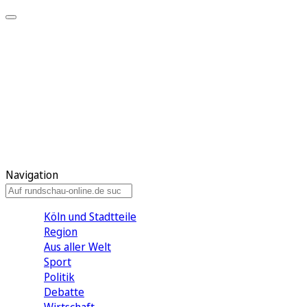
Meine KR
Meine Artikel
Meine Region
Meine Newsletter
Gewinnspiele
Mein Rundschau PLUS
Mein E-Paper
Navigation
Köln und Stadtteile
Region
Aus aller Welt
Sport
Politik
Debatte