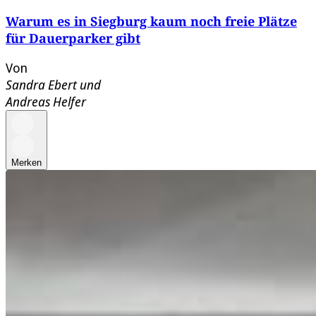
Warum es in Siegburg kaum noch freie Plätze
für Dauerparker gibt
Von
Sandra Ebert
und
Andreas Helfer
Merken