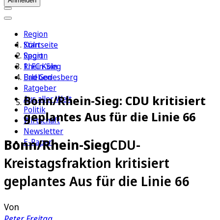
Anmelden
Region
Köln
Startseite
Sport
Region
1. FC Köln
Rhein-Sieg
Erleben
Bad Godesberg
Ratgeber
Bonn/Rhein-Sieg: CDU kritisiert
Aus aller Welt
Politik
geplantes Aus für die Linie 66
Wirtschaft
Newsletter
Bonn/Rhein-Sieg
CDU-
E-Paper
Kreistagsfraktion kritisiert
geplantes Aus für die Linie 66
Von
Peter Freitag