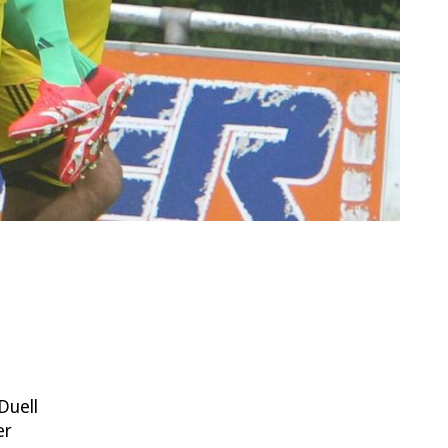
Duell
er