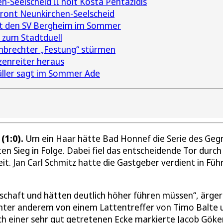
-Seelscheid II holt Kosta Pentazidis
ront Neunkirchen-Seelscheid
sst den SV Bergheim im Sommer
I zum Stadtduell
ümbrechter „Festung“ stürmen
zenreiter heraus
üller sagt im Sommer Ade
(1:0).
Um ein Haar hätte Bad Honnef die Serie des Geg
n Sieg in Folge. Dabei fiel das entscheidende Tor durch
it. Jan Carl Schmitz hatte die Gastgeber verdient in Füh
schaft und hätten deutlich höher führen müssen“, ärge
unter anderem von einem Lattentreffer von Timo Balte 
h einer sehr gut getretenen Ecke markierte Jacob Göke