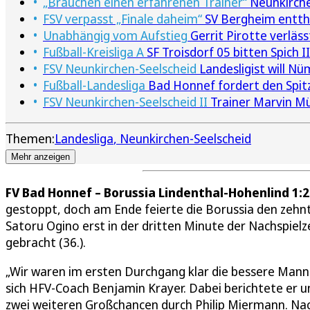
„Brauchen einen erfahrenen Trainer“
Neunkirchen
FSV verpasst „Finale daheim“
SV Bergheim entth
Unabhängig vom Aufstieg
Gerrit Pirotte verlä
Fußball-Kreisliga A
SF Troisdorf 05 bitten Spich I
FSV Neunkirchen-Seelscheid
Landesligist will N
Fußball-Landesliga
Bad Honnef fordert den Spit
FSV Neunkirchen-Seelscheid II
Trainer Marvin M
Themen:
Landesliga
Neunkirchen-Seelscheid
Mehr anzeigen
FV Bad Honnef – Borussia Lindenthal-Hohenlind 1:2 
gestoppt, doch am Ende feierte die Borussia den zehnte
Satoru Ogino erst in der dritten Minute der Nachspielze
gebracht (36.).
„Wir waren im ersten Durchgang klar die bessere Mann
sich HFV-Coach Benjamin Krayer. Dabei berichtete er 
zwei weiteren Großchancen durch Philip Miermann. Nac