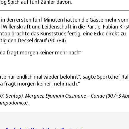
og Spich auf fünf Zähler davon.
 in den ersten fünf Minuten hatten die Gäste mehr vom
 Willenskraft und Leidenschaft in die Partie: Fabian Kirs
ntop brachte das Kunststück fertig, eine Ecke direkt zu
ig den Deckel drauf (90./+4).
r da fragt morgen keiner mehr nach
te nur endlich mal wieder belohnt“, sagte Sportchef Ral
 da fragt morgen keiner mehr nach.“
(67. Sentop), Mergner, Djomani Ousmane – Conde (90./+3 Ab
Campodonico).