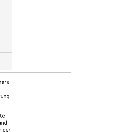
ners
rung
rte
und
r per