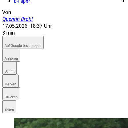
E-Paper
Von
Quentin Bröhl
17.05.2026, 18:37 Uhr
3 min
Auf Google bevorzugen
Anhören
Schrift
Merken
Drucken
Teilen