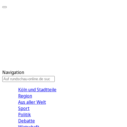
Meine KR
Meine Artikel
Meine Region
Meine Newsletter
Gewinnspiele
Mein Rundschau PLUS
Mein E-Paper
Navigation
Köln und Stadtteile
Region
Aus aller Welt
Sport
Politik
Debatte