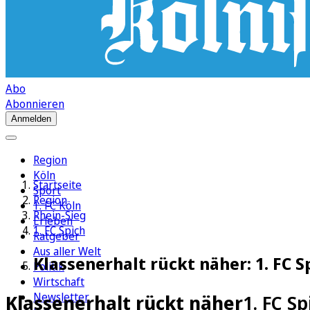
Abo
Abonnieren
Anmelden
Region
Köln
Startseite
Sport
Region
1. FC Köln
Rhein-Sieg
Erleben
1. FC Spich
Ratgeber
Aus aller Welt
Klassenerhalt rückt näher: 1. FC S
Politik
Wirtschaft
Newsletter
Klassenerhalt rückt näher
1. FC S