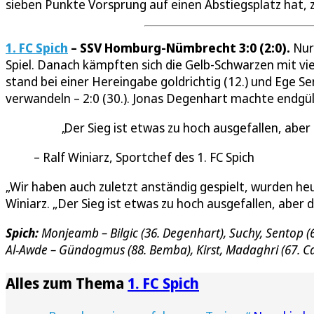
sieben Punkte Vorsprung auf einen Abstiegsplatz hat, z
1. FC Spich
– SSV Homburg-Nümbrecht 3:0 (2:0).
Nur
Spiel. Danach kämpften sich die Gelb-Schwarzen mit viel
stand bei einer Hereingabe goldrichtig (12.) und Ege Se
verwandeln – 2:0 (30.). Jonas Degenhart machte endgült
Der Sieg ist etwas zu hoch ausgefallen, abe
Ralf Winiarz, Sportchef des 1. FC Spich
„Wir haben auch zuletzt anständig gespielt, wurden heu
Winiarz. „Der Sieg ist etwas zu hoch ausgefallen, aber
Spich:
Monjeamb – Bilgic (36. Degenhart), Suchy, Sentop 
Al-Awde – Gündogmus (88. Bemba), Kirst, Madaghri (67. 
Alles zum Thema
1. FC Spich