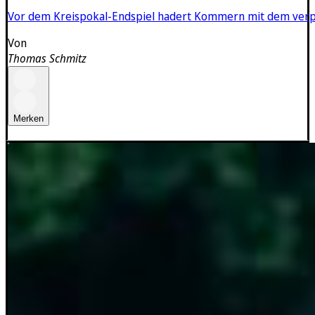
Vor dem Kreispokal-Endspiel hadert Kommern mit dem verpasst
Von
Thomas Schmitz
Merken