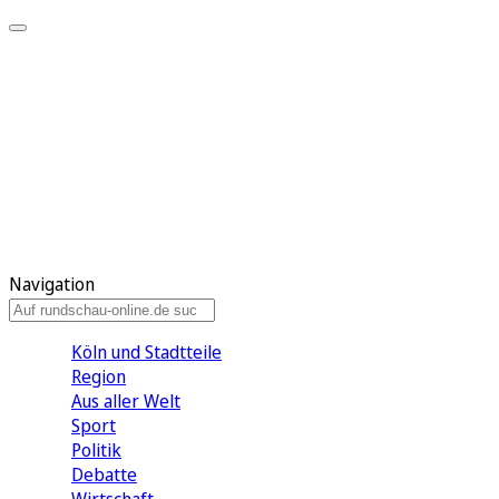
Meine KR
Meine Artikel
Meine Region
Meine Newsletter
Gewinnspiele
Mein Rundschau PLUS
Mein E-Paper
Navigation
Köln und Stadtteile
Region
Aus aller Welt
Sport
Politik
Debatte