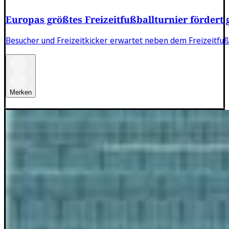
Europas größtes Freizeitfußballturnier fördert 
Besucher und Freizeitkicker erwartet neben dem Freizeitfuß
Merken