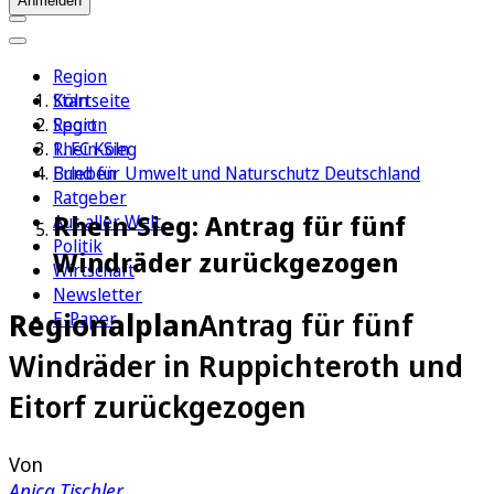
Anmelden
Region
Köln
Startseite
Sport
Region
1. FC Köln
Rhein-Sieg
Erleben
Bund für Umwelt und Naturschutz Deutschland
Ratgeber
Rhein-Sieg: Antrag für fünf
Aus aller Welt
Politik
Windräder zurückgezogen
Wirtschaft
Newsletter
Regionalplan
Antrag für fünf
E-Paper
Windräder in Ruppichteroth und
Eitorf zurückgezogen
Von
Anica Tischler