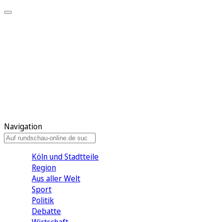
Meine KR
Meine Artikel
Meine Region
Meine Newsletter
Gewinnspiele
Mein Rundschau PLUS
Mein E-Paper
Navigation
Köln und Stadtteile
Region
Aus aller Welt
Sport
Politik
Debatte