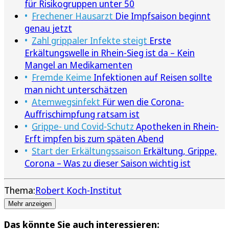
für Risikogruppen unter 50
Frechener Hausarzt
Die Impfsaison beginnt
genau jetzt
Zahl grippaler Infekte steigt
Erste
Erkältungswelle in Rhein-Sieg ist da – Kein
Mangel an Medikamenten
Fremde Keime
Infektionen auf Reisen sollte
man nicht unterschätzen
Atemwegsinfekt
Für wen die Corona-
Auffrischimpfung ratsam ist
Grippe- und Covid-Schutz
Apotheken in Rhein-
Erft impfen bis zum späten Abend
Start der Erkältungssaison
Erkältung, Grippe,
Corona – Was zu dieser Saison wichtig ist
Thema:
Robert Koch-Institut
Mehr anzeigen
Das könnte Sie auch interessieren: