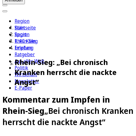
Anmelden
Region
Köln
Startseite
Sport
Region
1. FC Köln
Rhein-Sieg
Erleben
Impfung
Ratgeber
Rhein-Sieg: „Bei chronisch
Aus aller Welt
Politik
Kranken herrscht die nackte
Wirtschaft
Angst“
Newsletter
E-Paper
Kommentar zum Impfen in
Rhein-Sieg
„Bei chronisch Kranken
herrscht die nackte Angst“