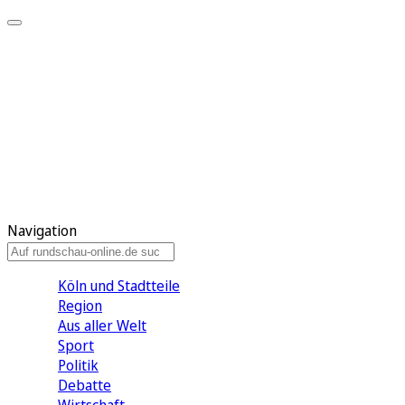
Meine KR
Meine Artikel
Meine Region
Meine Newsletter
Gewinnspiele
Mein Rundschau PLUS
Mein E-Paper
Navigation
Köln und Stadtteile
Region
Aus aller Welt
Sport
Politik
Debatte