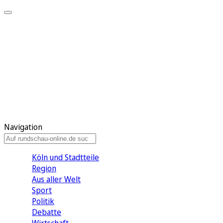
Meine KR
Meine Artikel
Meine Region
Meine Newsletter
Gewinnspiele
Mein Rundschau PLUS
Mein E-Paper
Navigation
Köln und Stadtteile
Region
Aus aller Welt
Sport
Politik
Debatte