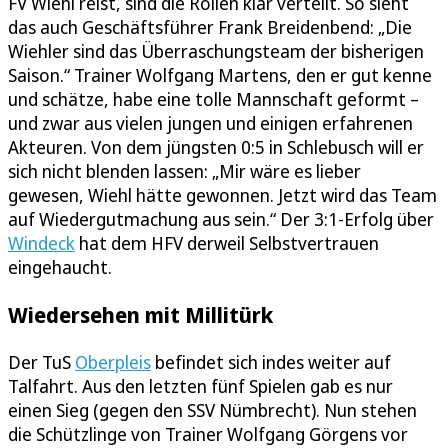
FV Wiehl reist, sind die Rollen klar verteilt. So sieht
das auch Geschäftsführer Frank Breidenbend: „Die
Wiehler sind das Überraschungsteam der bisherigen
Saison.“ Trainer Wolfgang Martens, den er gut kenne
und schätze, habe eine tolle Mannschaft geformt –
und zwar aus vielen jungen und einigen erfahrenen
Akteuren. Von dem jüngsten 0:5 in Schlebusch will er
sich nicht blenden lassen: „Mir wäre es lieber
gewesen, Wiehl hätte gewonnen. Jetzt wird das Team
auf Wiedergutmachung aus sein.“ Der 3:1-Erfolg über
Windeck
hat dem HFV derweil Selbstvertrauen
eingehaucht.
Wiedersehen mit Millitürk
Der TuS
Oberpleis
befindet sich indes weiter auf
Talfahrt. Aus den letzten fünf Spielen gab es nur
einen Sieg (gegen den SSV Nümbrecht). Nun stehen
die Schützlinge von Trainer Wolfgang Görgens vor