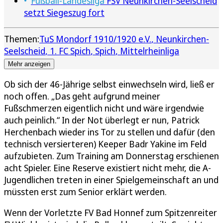
Fußball-Landesliga
FSV Neunkirchen-Seelscheid
setzt Siegeszug fort
Themen:
TuS Mondorf 1910/1920 e.V.
Neunkirchen-
Seelscheid
1. FC Spich
Spich
Mittelrheinliga
Mehr anzeigen
Ob sich der 46-Jährige selbst einwechseln wird, ließ er
noch offen. „Das geht aufgrund meiner
Fußschmerzen eigentlich nicht und wäre irgendwie
auch peinlich.“ In der Not überlegt er nun, Patrick
Herchenbach wieder ins Tor zu stellen und dafür (den
technisch versierteren) Keeper Badr Yakine im Feld
aufzubieten. Zum Training am Donnerstag erschienen
acht Spieler. Eine Reserve existiert nicht mehr, die A-
Jugendlichen treten in einer Spielgemeinschaft an und
müssten erst zum Senior erklärt werden.
Wenn der Vorletzte FV Bad Honnef zum Spitzenreiter