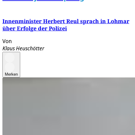
Innenminister Herbert Reul sprach in Lohmar
über Erfolge der Polizei
Von
Klaus Heuschötter
Merken