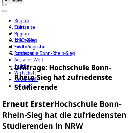
Anmelden
Region
Köln
Startseite
Sport
Region
1. FC Köln
Rhein-Sieg
Erleben
Sankt Augustin
Ratgeber
Hochschule Bonn-Rhein-Sieg
Aus aller Welt
Umfrage: Hochschule Bonn-
Politik
Wirtschaft
Rhein-Sieg hat zufriedenste
Newsletter
Studierende
E-Paper
Erneut Erster
Hochschule Bonn-
Rhein-Sieg hat die zufriedensten
Studierenden in NRW