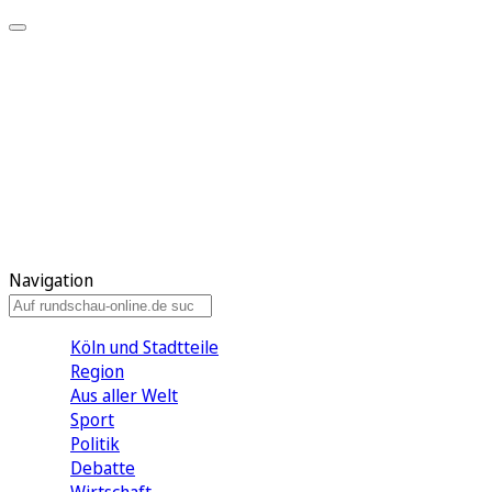
Meine KR
Meine Artikel
Meine Region
Meine Newsletter
Gewinnspiele
Mein Rundschau PLUS
Mein E-Paper
Navigation
Köln und Stadtteile
Region
Aus aller Welt
Sport
Politik
Debatte