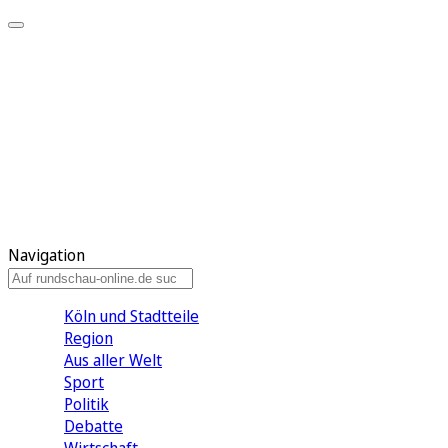
Meine KR
Meine Artikel
Meine Region
Meine Newsletter
Gewinnspiele
Mein Rundschau PLUS
Mein E-Paper
Navigation
Köln und Stadtteile
Region
Aus aller Welt
Sport
Politik
Debatte