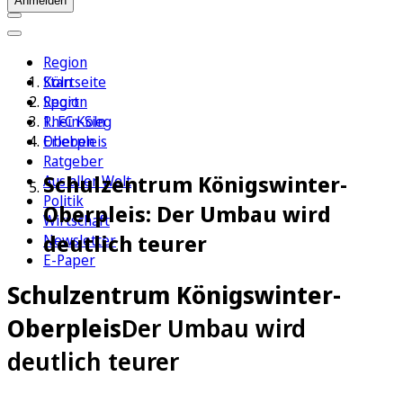
Anmelden
Region
Köln
Startseite
Sport
Region
1. FC Köln
Rhein-Sieg
Erleben
Oberpleis
Ratgeber
Schulzentrum Königswinter-
Aus aller Welt
Politik
Oberpleis: Der Umbau wird
Wirtschaft
deutlich teurer
Newsletter
E-Paper
Schulzentrum Königswinter-
Oberpleis
Der Umbau wird
deutlich teurer