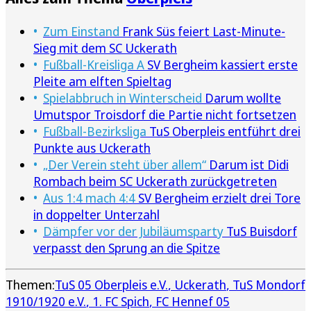
Zum Einstand
Frank Süs feiert Last-Minute-
Sieg mit dem SC Uckerath
Fußball-Kreisliga A
SV Bergheim kassiert erste
Pleite am elften Spieltag
Spielabbruch in Winterscheid
Darum wollte
Umutspor Troisdorf die Partie nicht fortsetzen
Fußball-Bezirksliga
TuS Oberpleis entführt drei
Punkte aus Uckerath
„Der Verein steht über allem“
Darum ist Didi
Rombach beim SC Uckerath zurückgetreten
Aus 1:4 mach 4:4
SV Bergheim erzielt drei Tore
in doppelter Unterzahl
Dämpfer vor der Jubiläumsparty
TuS Buisdorf
verpasst den Sprung an die Spitze
Themen:
TuS 05 Oberpleis e.V.
Uckerath
TuS Mondorf
1910/1920 e.V.
1. FC Spich
FC Hennef 05