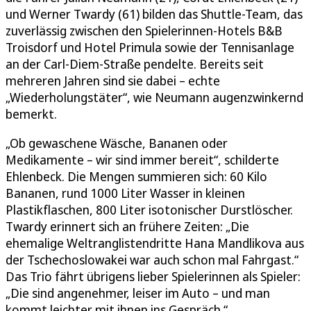
und Werner Twardy (61) bilden das Shuttle-Team, das
zuverlässig zwischen den Spielerinnen-Hotels B&B
Troisdorf und Hotel Primula sowie der Tennisanlage
an der Carl-Diem-Straße pendelte. Bereits seit
mehreren Jahren sind sie dabei – echte
„Wiederholungstäter“, wie Neumann augenzwinkernd
bemerkt.
„Ob gewaschene Wäsche, Bananen oder
Medikamente – wir sind immer bereit“, schilderte
Ehlenbeck. Die Mengen summieren sich: 60 Kilo
Bananen, rund 1000 Liter Wasser in kleinen
Plastikflaschen, 800 Liter isotonischer Durstlöscher.
Twardy erinnert sich an frühere Zeiten: „Die
ehemalige Weltranglistendritte Hana Mandlikova aus
der Tschechoslowakei war auch schon mal Fahrgast.“
Das Trio fährt übrigens lieber Spielerinnen als Spieler:
„Die sind angenehmer, leiser im Auto – und man
kommt leichter mit ihnen ins Gespräch.“