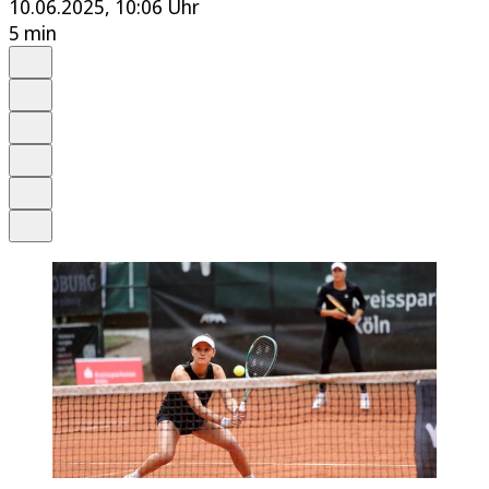
10.06.2025, 10:06 Uhr
5 min
Auf Google bevorzugen
Anhören
Schrift
Merken
Drucken
Teilen