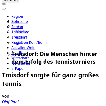
Anmelden
Region
Köln
Startseite
Sport
Region
1. FC Köln
Rhein-Sieg
Erleben
Troisdorf
Ratgeber
Flughafen Köln/Bonn
Aus aller Welt
Troisdorf: Die Menschen hinter
Politik
Wirtschaft
dem Erfolg des Tennisturniers
Newsletter
E-Paper
Troisdorf sorgte für ganz großes
Tennis
Von
Olaf Pohl