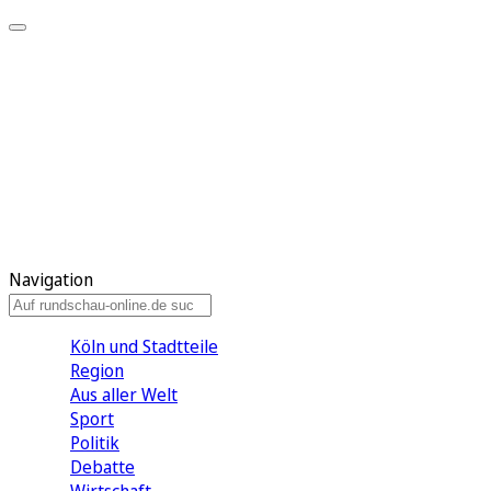
Meine KR
Meine Artikel
Meine Region
Meine Newsletter
Gewinnspiele
Mein Rundschau PLUS
Mein E-Paper
Navigation
Köln und Stadtteile
Region
Aus aller Welt
Sport
Politik
Debatte