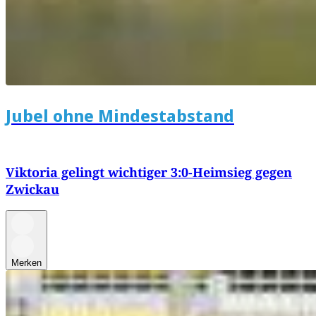
Jubel ohne Mindestabstand
Viktoria gelingt wichtiger 3:0-Heimsieg gegen
Zwickau
Merken