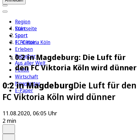
Anmelden
Region
Köln
Startseite
Sport
Sport
1. FC Köln
FC Viktoria Köln
Erleben
0:2 in Magdeburg: Die Luft für
Ratgeber
Aus aller Welt
den FC Viktoria Köln wird dünner
Politik
Wirtschaft
0:2 in Magdeburg
Die Luft für den
Newsletter
E-Paper
FC Viktoria Köln wird dünner
11.08.2020, 06:05 Uhr
2 min
Auf Google bevorzugen
Anhören