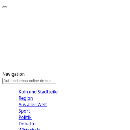
Meine KR
Meine Artikel
Meine Region
Meine Newsletter
Gewinnspiele
Mein Rundschau PLUS
Mein E-Paper
Navigation
Köln und Stadtteile
Region
Aus aller Welt
Sport
Politik
Debatte