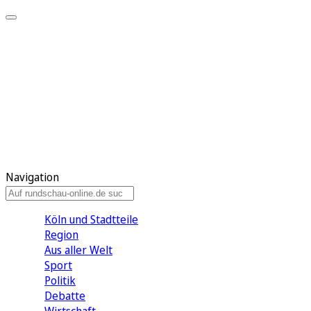
Meine KR
Meine Artikel
Meine Region
Meine Newsletter
Gewinnspiele
Mein Rundschau PLUS
Mein E-Paper
Navigation
Köln und Stadtteile
Region
Aus aller Welt
Sport
Politik
Debatte