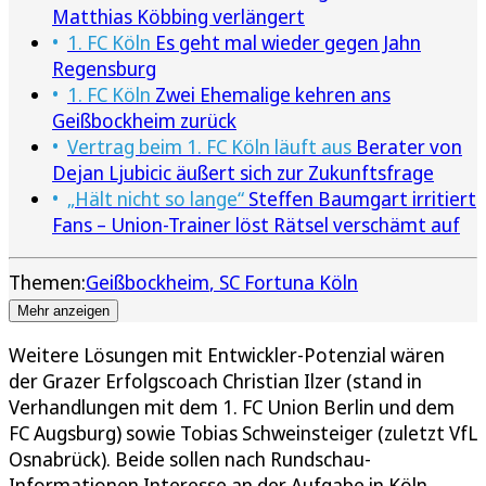
Matthias Köbbing verlängert
1. FC Köln
Es geht mal wieder gegen Jahn
Regensburg
1. FC Köln
Zwei Ehemalige kehren ans
Geißbockheim zurück
Vertrag beim 1. FC Köln läuft aus
Berater von
Dejan Ljubicic äußert sich zur Zukunftsfrage
„Hält nicht so lange“
Steffen Baumgart irritiert
Fans – Union-Trainer löst Rätsel verschämt auf
Themen:
Geißbockheim
SC Fortuna Köln
Mehr anzeigen
Weitere Lösungen mit Entwickler-Potenzial wären
der Grazer Erfolgscoach Christian Ilzer (stand in
Verhandlungen mit dem 1. FC Union Berlin und dem
FC Augsburg) sowie Tobias Schweinsteiger (zuletzt VfL
Osnabrück). Beide sollen nach Rundschau-
Informationen Interesse an der Aufgabe in Köln