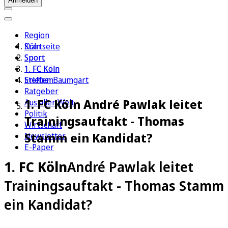
Anmelden
Region
Köln
Startseite
Sport
Sport
1. FC Köln
1. FC Köln
Erleben
Steffen Baumgart
Ratgeber
1. FC Köln André Pawlak leitet
Aus aller Welt
Politik
Trainingsauftakt - Thomas
Wirtschaft
Stamm ein Kandidat?
Newsletter
E-Paper
1. FC Köln
André Pawlak leitet
Trainingsauftakt - Thomas Stamm
ein Kandidat?