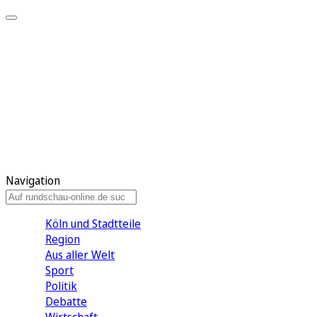
Meine KR
Meine Artikel
Meine Region
Meine Newsletter
Gewinnspiele
Mein Rundschau PLUS
Mein E-Paper
Navigation
Köln und Stadtteile
Region
Aus aller Welt
Sport
Politik
Debatte