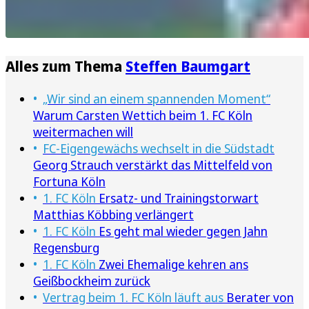
Alles zum Thema
Steffen Baumgart
„Wir sind an einem spannenden Moment“
Warum Carsten Wettich beim 1. FC Köln
weitermachen will
FC-Eigengewächs wechselt in die Südstadt
Georg Strauch verstärkt das Mittelfeld von
Fortuna Köln
1. FC Köln
Ersatz- und Trainingstorwart
Matthias Köbbing verlängert
1. FC Köln
Es geht mal wieder gegen Jahn
Regensburg
1. FC Köln
Zwei Ehemalige kehren ans
Geißbockheim zurück
Vertrag beim 1. FC Köln läuft aus
Berater von