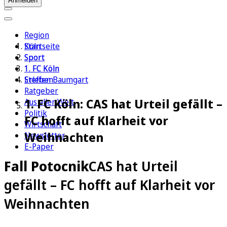
Anmelden
Region
Köln
Startseite
Sport
Sport
1. FC Köln
1. FC Köln
Erleben
Steffen Baumgart
Ratgeber
1. FC Köln: CAS hat Urteil gefällt –
Aus aller Welt
Politik
FC hofft auf Klarheit vor
Wirtschaft
Weihnachten
Newsletter
E-Paper
Fall Potocnik
CAS hat Urteil
gefällt – FC hofft auf Klarheit vor
Weihnachten