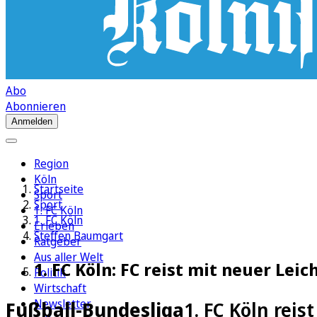
Abo
Abonnieren
Anmelden
Region
Köln
Startseite
Sport
Sport
1. FC Köln
1. FC Köln
Erleben
Steffen Baumgart
Ratgeber
Aus aller Welt
1. FC Köln: FC reist mit neuer Leic
Politik
Wirtschaft
Newsletter
Fußball-Bundesliga
1. FC Köln reis