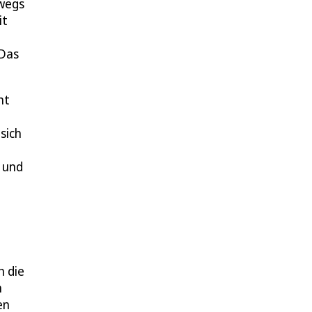
swegs
it
 Das
ht
sich
t und
h die
n
en