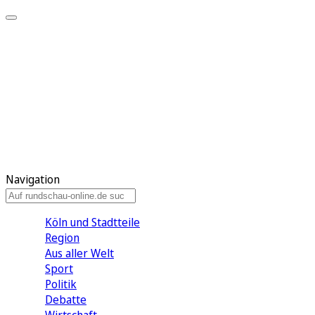
Meine KR
Meine Artikel
Meine Region
Meine Newsletter
Gewinnspiele
Mein Rundschau PLUS
Mein E-Paper
Navigation
Köln und Stadtteile
Region
Aus aller Welt
Sport
Politik
Debatte