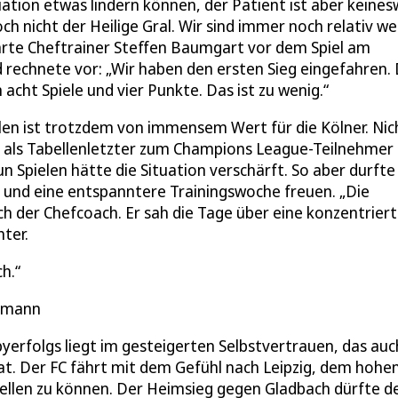
tuation etwas lindern können, der Patient ist aber keine
ch nicht der Heilige Gral. Wir sind immer noch relativ we
lärte Cheftrainer Steffen Baumgart vor dem Spiel am
d rechnete vor: „Wir haben den ersten Sieg eingefahren.
 acht Spiele und vier Punkte. Das ist zu wenig.“
len ist trotzdem von immensem Wert für die Kölner. Nic
 als Tabellenletzter zum Champions League-Teilnehmer
n Spielen hätte die Situation verschärft. So aber durfte 
 und eine entspanntere Trainingswoche freuen. „Die
uch der Chefcoach. Er sah die Tage über eine konzentrier
ter.
ch.
elmann
erfolgs liegt im gesteigerten Selbstvertrauen, das auc
t. Der FC fährt mit dem Gefühl nach Leipzig, dem hohe
tellen zu können. Der Heimsieg gegen Gladbach dürfte d