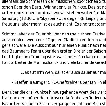
allenfalls die Schmerzen der misslichen, sportlichen Si
schon über den Berg. „Wir haben vier Punkte. Das ist no
unten und stehen nicht da, wo wir stehen wollen“, erk
Samstag (18.30 Uhr/Sky) bei Pokalsieger RB Leipzig un
freut uns, aber mehr ist es auch nicht. Es sind trotzdem
Stimmt, aber der Triumph über den rheinischen Erzriva
auszumalen, wenn der FC gegen Gladbach verloren und
gereist wäre. Die Aussicht auf nur einen Punkt nach neu
das Baumgart-Team über den ersten Dreier der Saison
Leichtigkeit im Training ist etwas anders“, erkannte a
hart arbeitende Mannschaft - und viele lachende Gesich
Das tut ihm weh, da ist er auch sauer auf mi
Steffen Baumgart, FC-Cheftrainer über Jan Thi
Der über die drei Punkte hinausgehende Wert des Derby
Haltung gegenüber der nächsten Aufgabe verändert ha
Favoriten wie beim 2:2 im vergangenen Jahr ein Bein s