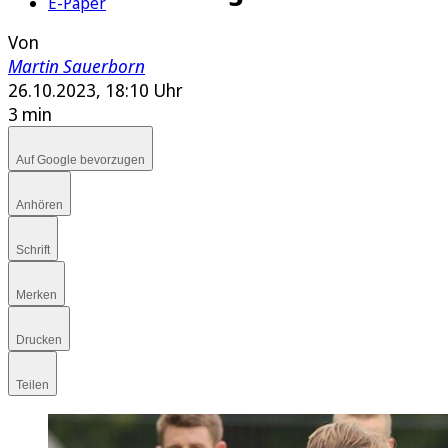
E-Paper
Von
Martin Sauerborn
26.10.2023, 18:10 Uhr
3 min
Auf Google bevorzugen
Anhören
Schrift
Merken
Drucken
Teilen