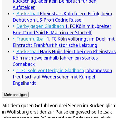
Rückschlag, aber kein Beinbruch für den
Aufsteiger
Basketball
Rheinstars Köln feiern Erfolg beim
Debüt von US-Profi Cedric Russell
Derby gegen Gladbach
1. FC Köln mit „breiter
Brust“ und Said El Mala in der Startelf
Frauenfußball
1. FC Köln vollbringt im Duell mit
Eintracht Frankfurt historische Leistung
Basketball
Haris Hujic feiert bei den Rheinstars
Köln nach zweieinhalb Jahren ein starkes
Comeback
1. FC Köln vor Derby in Gladbach
Johannesson
freut sich auf Wiedersehen mit Kumpel
Engelhardt
Mehr anzeigen
Mit dem guten Gefühl von drei Siegen im Rücken glich
in Wolfsburg erst der zur Pause eingewechselte Isak