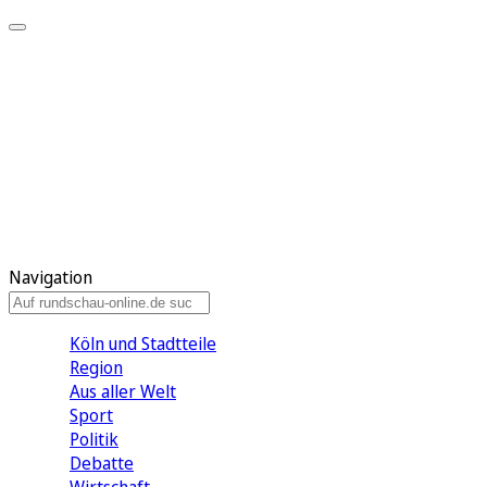
Meine KR
Meine Artikel
Meine Region
Meine Newsletter
Gewinnspiele
Mein Rundschau PLUS
Mein E-Paper
Navigation
Köln und Stadtteile
Region
Aus aller Welt
Sport
Politik
Debatte