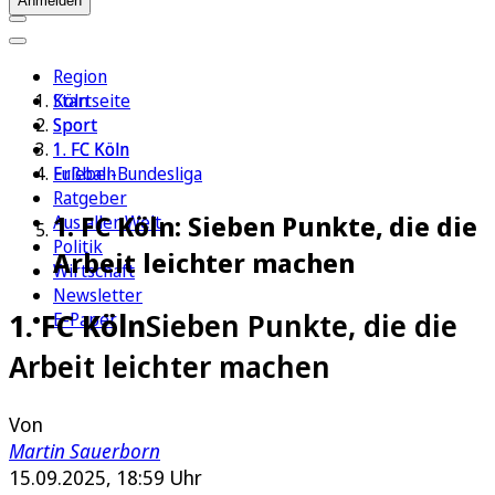
Anmelden
Region
Köln
Startseite
Sport
Sport
1. FC Köln
1. FC Köln
Erleben
Fußball-Bundesliga
Ratgeber
1. FC Köln: Sieben Punkte, die die
Aus aller Welt
Politik
Arbeit leichter machen
Wirtschaft
Newsletter
1. FC Köln
Sieben Punkte, die die
E-Paper
Arbeit leichter machen
Von
Martin Sauerborn
15.09.2025, 18:59 Uhr