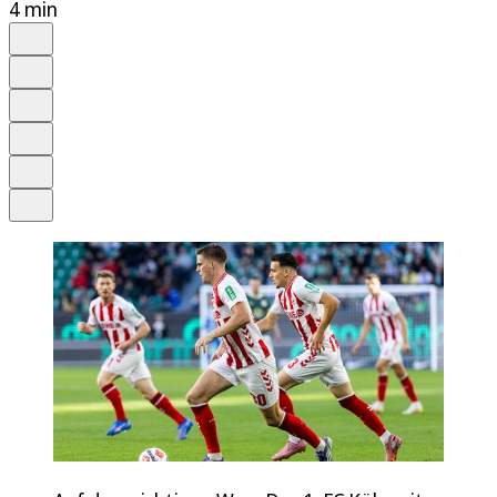
4 min
Auf Google bevorzugen
Anhören
Schrift
Merken
Drucken
Teilen