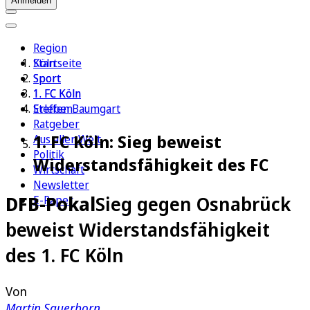
Anmelden
Region
Köln
Startseite
Sport
Sport
1. FC Köln
1. FC Köln
Erleben
Steffen Baumgart
Ratgeber
1. FC Köln: Sieg beweist
Aus aller Welt
Politik
Widerstandsfähigkeit des FC
Wirtschaft
Newsletter
DFB-Pokal
Sieg gegen Osnabrück
E-Paper
beweist Widerstandsfähigkeit
des 1. FC Köln
Von
Martin Sauerborn