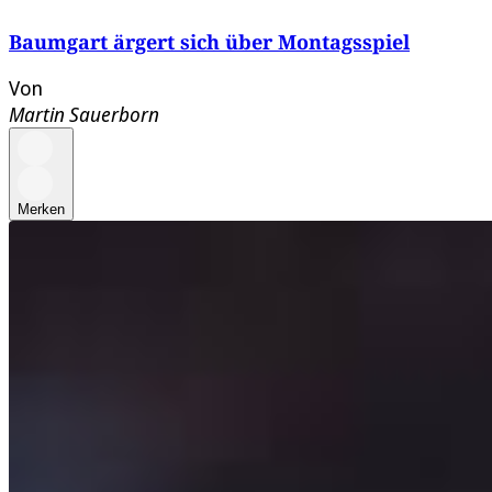
Baumgart ärgert sich über Montagsspiel
Von
Martin Sauerborn
Merken