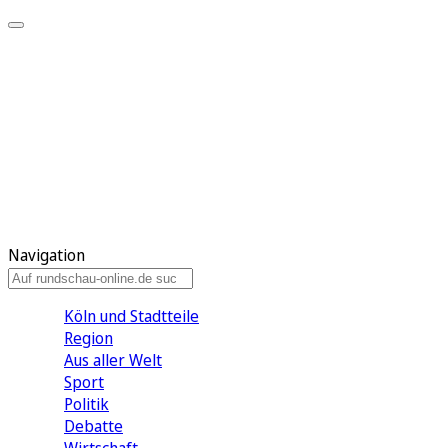
Meine KR
Meine Artikel
Meine Region
Meine Newsletter
Gewinnspiele
Mein Rundschau PLUS
Mein E-Paper
Navigation
Köln und Stadtteile
Region
Aus aller Welt
Sport
Politik
Debatte