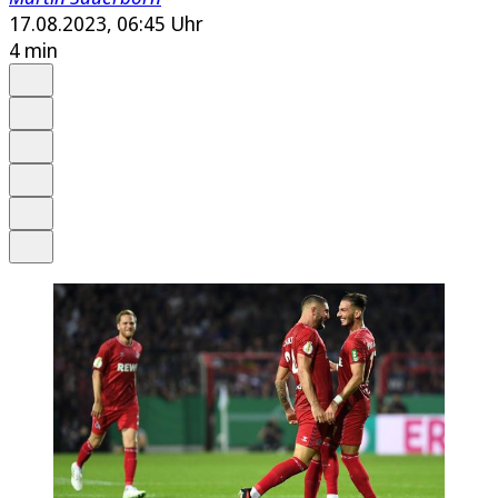
17.08.2023, 06:45 Uhr
4 min
Auf Google bevorzugen
Anhören
Schrift
Merken
Drucken
Teilen