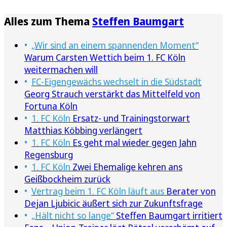
Alles zum Thema
Steffen Baumgart
„Wir sind an einem spannenden Moment“
Warum Carsten Wettich beim 1. FC Köln
weitermachen will
FC-Eigengewächs wechselt in die Südstadt
Georg Strauch verstärkt das Mittelfeld von
Fortuna Köln
1. FC Köln
Ersatz- und Trainingstorwart
Matthias Köbbing verlängert
1. FC Köln
Es geht mal wieder gegen Jahn
Regensburg
1. FC Köln
Zwei Ehemalige kehren ans
Geißbockheim zurück
Vertrag beim 1. FC Köln läuft aus
Berater von
Dejan Ljubicic äußert sich zur Zukunftsfrage
„Hält nicht so lange“
Steffen Baumgart irritiert