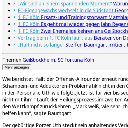
„Wir sind an einem spannenden Moment“
Warum 
FC-Eigengewächs wechselt in die Südstadt
Georg
1. FC Köln
Ersatz- und Trainingstorwart Matthia
1. FC Köln
Es geht mal wieder gegen Jahn Regen
1. FC Köln
Zwei Ehemalige kehren ans Geißbockh
Vertrag beim 1. FC Köln läuft aus
Berater von Dej
„Hält nicht so lange“
Steffen Baumgart irritiert 
Themen:
Geißbockheim
SC Fortuna Köln
Mehr anzeigen
Wie berichtet, fällt der Offensiv-Allrounder erneut run
Schambein- und Adduktoren-Problematik nicht in den 
in der Personalie Uth wie folgt: „Jetzt ist für vier bi
nicht mit ihm.“ Läuft der Heilungsprozess im zweiten An
den Wettkampf zurückkehren. „Mark weiß, wie sehr ich 
helfen kann“, sagte Baumgart.
Der gebürtige Porzer Uth steckt sein anhaltendes Ver