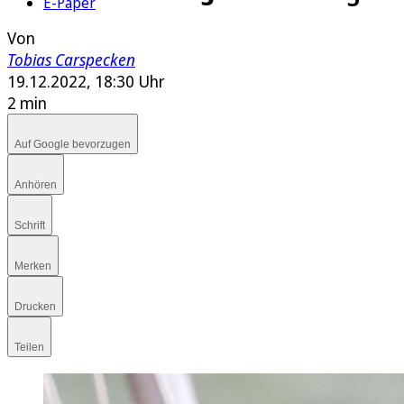
E-Paper
Von
Tobias Carspecken
19.12.2022, 18:30 Uhr
2 min
Auf Google bevorzugen
Anhören
Schrift
Merken
Drucken
Teilen