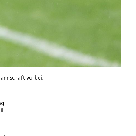
annschaft vorbei.
ag
il