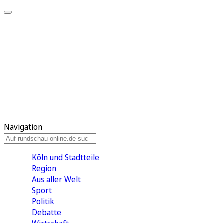
Meine KR
Meine Artikel
Meine Region
Meine Newsletter
Gewinnspiele
Mein Rundschau PLUS
Mein E-Paper
Navigation
Köln und Stadtteile
Region
Aus aller Welt
Sport
Politik
Debatte