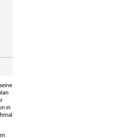
 seine
plan
ir
on in
chmal
nen