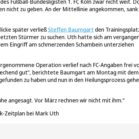
 des Fußball-Bundesligisten 1. FC Köln zwar nicht weit. D
en nicht zu geben. An der Mittellinie angekommen, sank
licke später verließ
Steffen Baumgart
den Trainingsplat
rletzten Stürmer zu suchen. Uth hatte sich am vergange
inem Eingriff am schmerzenden Schambein unterziehen
 vorgenommene Operation verlief nach FC-Angaben frei v
rechend gut“, berichtete Baumgart am Montag mit dem
gefunden zu haben und nun in den Heilungsprozess gehe
Ruhe angesagt. Vor März rechnen wir nicht mit ihm.
k-Zeitplan bei Mark Uth