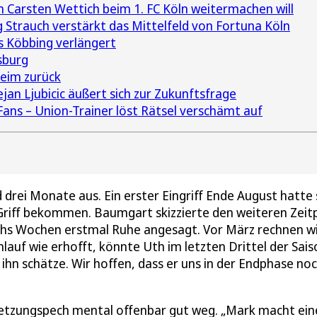
Carsten Wettich beim 1. FC Köln weitermachen will
 Strauch verstärkt das Mittelfeld von Fortuna Köln
s Köbbing verlängert
sburg
eim zurück
an Ljubicic äußert sich zur Zukunftsfrage
Fans – Union-Trainer löst Rätsel verschämt auf
d drei Monate aus. Ein erster Eingriff Ende August hatte
Griff bekommen. Baumgart skizzierte den weiteren Zeit
s sechs Wochen erstmal Ruhe angesagt. Vor März rechnen w
lauf wie erhofft, könnte Uth im letzten Drittel der Sais
ihn schätze. Wir hoffen, dass er uns in der Endphase no
letzungspech mental offenbar gut weg. „Mark macht ei