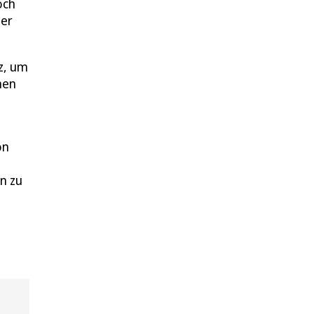
och
 er
z, um
nen
on
n zu