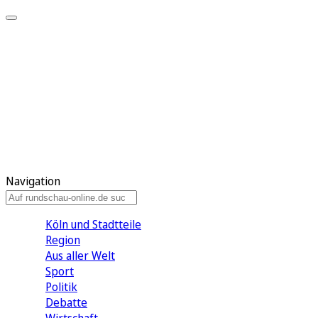
Meine KR
Meine Artikel
Meine Region
Meine Newsletter
Gewinnspiele
Mein Rundschau PLUS
Mein E-Paper
Navigation
Köln und Stadtteile
Region
Aus aller Welt
Sport
Politik
Debatte