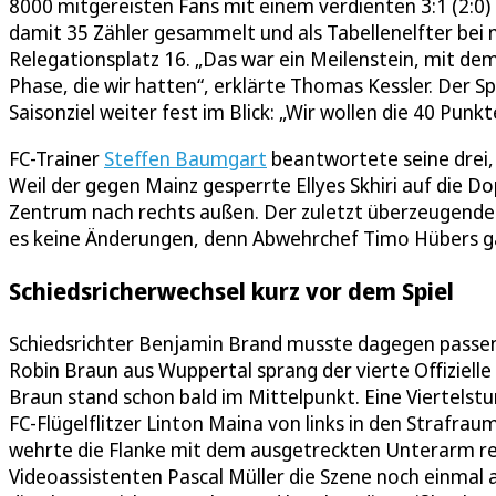
8000 mitgereisten Fans mit einem verdienten 3:1 (2:0) 
damit 35 Zähler gesammelt und als Tabellenelfter bei
Relegationsplatz 16. „Das war ein Meilenstein, mit de
Phase, die wir hatten“, erklärte Thomas Kessler. Der S
Saisonziel weiter fest im Blick: „Wir wollen die 40 Punkt
FC-Trainer
Steffen Baumgart
beantwortete seine drei,
Weil der gegen Mainz gesperrte Ellyes Skhiri auf die D
Zentrum nach rechts außen. Der zuletzt überzeugende K
es keine Änderungen, denn Abwehrchef Timo Hübers gab
Schiedsricherwechsel kurz vor dem Spiel
Schiedsrichter Benjamin Brand musste dagegen passen. E
Robin Braun aus Wuppertal sprang der vierte Offizielle k
Braun stand schon bald im Mittelpunkt. Eine Viertelstu
FC-Flügelflitzer Linton Maina von links in den Strafra
wehrte die Flanke mit dem ausgetreckten Unterarm reg
Videoassistenten Pascal Müller die Szene noch einmal a