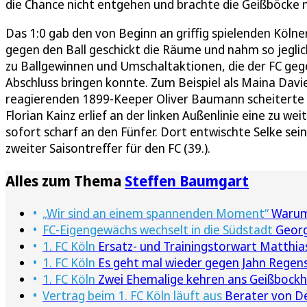
die Chance nicht entgehen und brachte die Geißböcke m
Das 1:0 gab den von Beginn an griffig spielenden Köl
gegen den Ball geschickt die Räume und nahm so jegli
zu Ballgewinnen und Umschaltaktionen, die der FC ge
Abschluss bringen konnte. Zum Beispiel als Maina Dav
reagierenden 1899-Keeper Oliver Baumann scheiterte (
Florian Kainz erlief an der linken Außenlinie eine zu w
sofort scharf an den Fünfer. Dort entwischte Selke s
zweiter Saisontreffer für den FC (39.).
Alles zum Thema
Steffen Baumgart
„Wir sind an einem spannenden Moment“
Warum 
FC-Eigengewächs wechselt in die Südstadt
Georg
1. FC Köln
Ersatz- und Trainingstorwart Matthia
1. FC Köln
Es geht mal wieder gegen Jahn Regen
1. FC Köln
Zwei Ehemalige kehren ans Geißbockh
Vertrag beim 1. FC Köln läuft aus
Berater von Dej