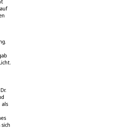
at
 auf
en
ng.
gab
icht.
Dr.
nd
 als
nes
 sich