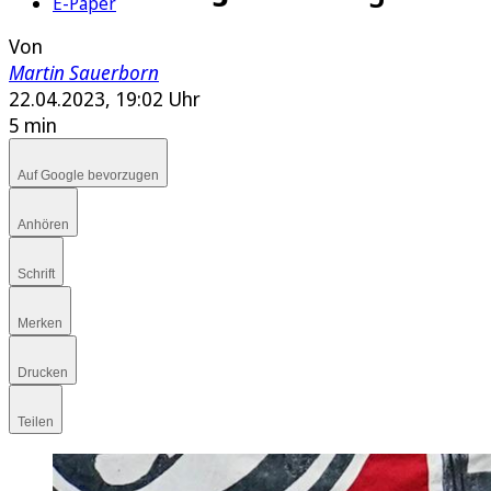
E-Paper
Von
Martin Sauerborn
22.04.2023, 19:02 Uhr
5 min
Auf Google bevorzugen
Anhören
Schrift
Merken
Drucken
Teilen