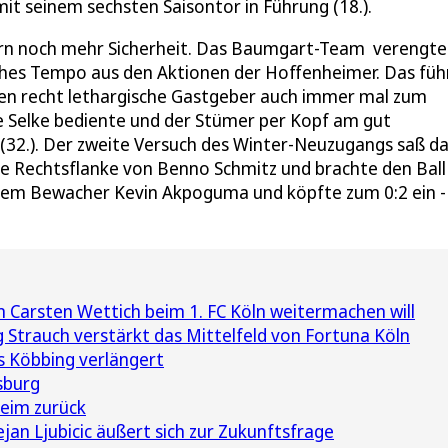
it seinem sechsten Saisontor in Führung (18.).
nern noch mehr Sicherheit. Das Baumgart-Team verengte
ches Tempo aus den Aktionen der Hoffenheimer. Das füh
gen recht lethargische Gastgeber auch immer mal zum
ie Selke bediente und der Stümer per Kopf am gut
32.). Der zweite Versuch des Winter-Neuzugangs saß da
eite Rechtsflanke von Benno Schmitz und brachte den Ball
einem Bewacher Kevin Akpoguma und köpfte zum 0:2 ein -
Carsten Wettich beim 1. FC Köln weitermachen will
 Strauch verstärkt das Mittelfeld von Fortuna Köln
s Köbbing verlängert
sburg
eim zurück
an Ljubicic äußert sich zur Zukunftsfrage