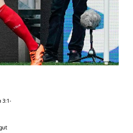
 3:1-
 gut