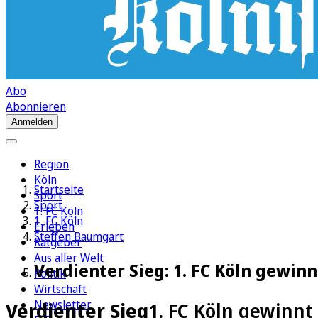
Abo
Abonnieren
Anmelden
Region
Köln
Startseite
Sport
Sport
1. FC Köln
1. FC Köln
Erleben
Steffen Baumgart
Ratgeber
Aus aller Welt
Verdienter Sieg: 1. FC Köln gewin
Politik
Wirtschaft
Newsletter
Verdienter Sieg
1. FC Köln gewinnt