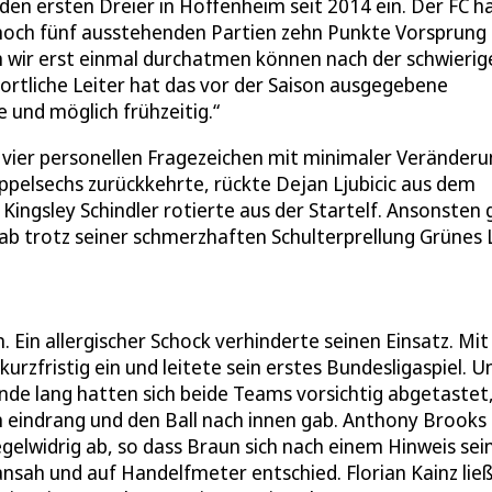
den ersten Dreier in Hoffenheim seit 2014 ein. Der FC h
 noch fünf ausstehenden Partien zehn Punkte Vorsprung
m wir erst einmal durchatmen können nach der schwierig
portliche Leiter hat das vor der Saison ausgegebene
e und möglich frühzeitig.“
 vier personellen Fragezeichen mit minimaler Veränderu
oppelsechs zurückkehrte, rückte Dejan Ljubicic aus dem
ingsley Schindler rotierte aus der Startelf. Ansonsten 
 trotz seiner schmerzhaften Schulterprellung Grünes L
in allergischer Schock verhinderte seinen Einsatz. Mit 
urzfristig ein und leitete sein erstes Bundesligaspiel. U
nde lang hatten sich beide Teams vorsichtig abgetastet,
um eindrang und den Ball nach innen gab. Anthony Brooks
elwidrig ab, so dass Braun sich nach einem Hinweis sei
nsah und auf Handelfmeter entschied. Florian Kainz ließ