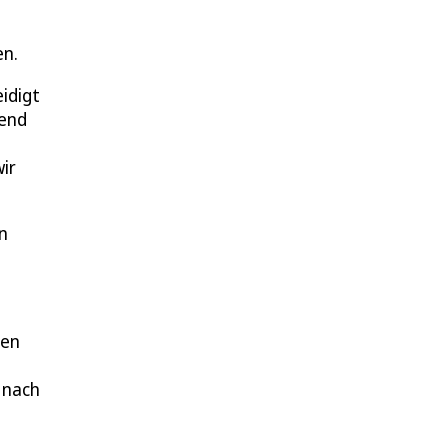
en.
idigt
gend
ir
en
nen
 nach