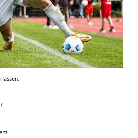
rlassen.
er
dem