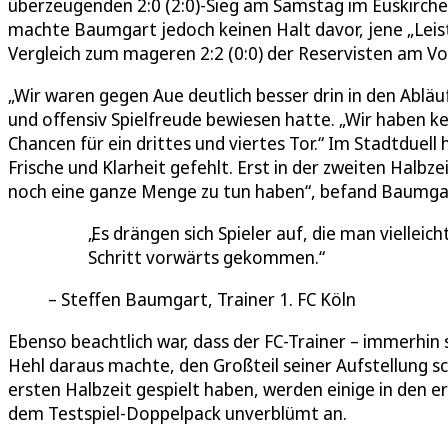
überzeugenden 2:0 (2:0)-Sieg am Samstag im Euskirchen
machte Baumgart jedoch keinen Halt davor, jene „Leis
Vergleich zum mageren 2:2 (0:0) der Reservisten am Vo
„Wir waren gegen Aue deutlich besser drin in den Abläu
und offensiv Spielfreude bewiesen hatte. „Wir haben 
Chancen für ein drittes und viertes Tor.“ Im Stadtduell
Frische und Klarheit gefehlt. Erst in der zweiten Halbz
noch eine ganze Menge zu tun haben“, befand Baumga
Es drängen sich Spieler auf, die man vielleic
Schritt vorwärts gekommen.
Steffen Baumgart, Trainer 1. FC Köln
Ebenso beachtlich war, dass der FC-Trainer – immerhin 
Hehl daraus machte, den Großteil seiner Aufstellung sc
ersten Halbzeit gespielt haben, werden einige in den 
dem Testspiel-Doppelpack unverblümt an.