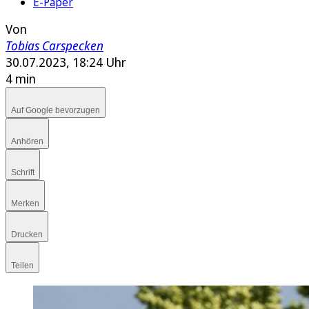
E-Paper
Von
Tobias Carspecken
30.07.2023, 18:24 Uhr
4 min
Auf Google bevorzugen
Anhören
Schrift
Merken
Drucken
Teilen