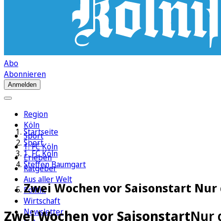
Abo
Abonnieren
Anmelden
Region
Köln
Startseite
Sport
Sport
1. FC Köln
1. FC Köln
Erleben
Steffen Baumgart
Ratgeber
Aus aller Welt
Zwei Wochen vor Saisonstart Nur 
Politik
Wirtschaft
Newsletter
Zwei Wochen vor Saisonstart
Nur 