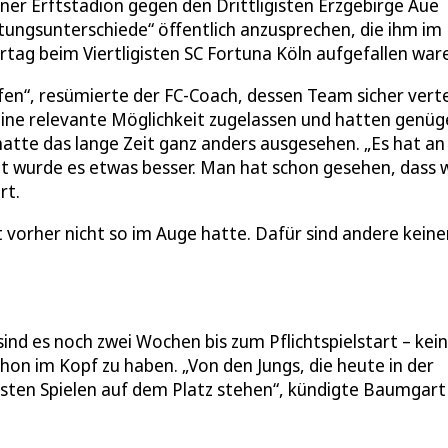
er Erftstadion gegen den Drittligisten Erzgebirge Aue
tungsunterschiede“ öffentlich anzusprechen, die ihm im
rtag beim Viertligisten SC Fortuna Köln aufgefallen war
fen“, resümierte der FC-Coach, dessen Team sicher verte
keine relevante Möglichkeit zugelassen und hatten genü
 hatte das lange Zeit ganz anders ausgesehen. „Es hat an
eit wurde es etwas besser. Man hat schon gesehen, dass w
rt.
ht vorher nicht so im Auge hatte. Dafür sind andere kein
sind es noch zwei Wochen bis zum Pflichtspielstart – kei
hon im Kopf zu haben. „Von den Jungs, die heute in der
ersten Spielen auf dem Platz stehen“, kündigte Baumgart