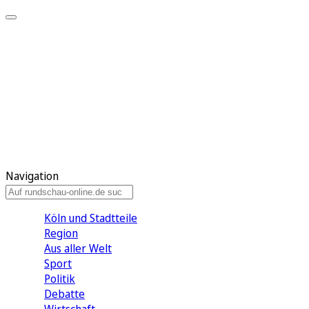
Meine KR
Meine Artikel
Meine Region
Meine Newsletter
Gewinnspiele
Mein Rundschau PLUS
Mein E-Paper
Navigation
Köln und Stadtteile
Region
Aus aller Welt
Sport
Politik
Debatte