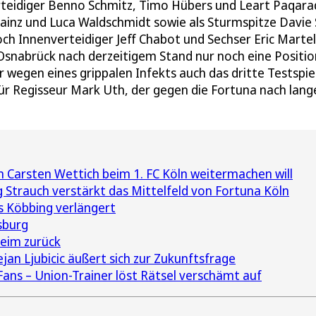
erteidiger Benno Schmitz, Timo Hübers und Leart Paqara
 Kainz und Luca Waldschmidt sowie als Sturmspitze Davie 
ch Innenverteidiger Jeff Chabot und Sechser Eric Martel
Osnabrück nach derzeitigem Stand nur noch eine Positio
 wegen eines grippalen Infekts auch das dritte Testspiel
für Regisseur Mark Uth, der gegen die Fortuna nach lang
Carsten Wettich beim 1. FC Köln weitermachen will
 Strauch verstärkt das Mittelfeld von Fortuna Köln
s Köbbing verlängert
sburg
eim zurück
an Ljubicic äußert sich zur Zukunftsfrage
Fans – Union-Trainer löst Rätsel verschämt auf