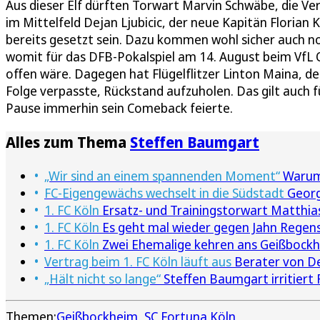
Aus dieser Elf dürften Torwart Marvin Schwäbe, die V
im Mittelfeld Dejan Ljubicic, der neue Kapitän Florian
bereits gesetzt sein. Dazu kommen wohl sicher auch no
womit für das DFB-Pokalspiel am 14. August beim VfL 
offen wäre. Dagegen hat Flügelflitzer Linton Maina, der
Folge verpasste, Rückstand aufzuholen. Das gilt auch 
Pause immerhin sein Comeback feierte.
Alles zum Thema
Steffen Baumgart
„Wir sind an einem spannenden Moment“
Warum 
FC-Eigengewächs wechselt in die Südstadt
Georg
1. FC Köln
Ersatz- und Trainingstorwart Matthia
1. FC Köln
Es geht mal wieder gegen Jahn Regen
1. FC Köln
Zwei Ehemalige kehren ans Geißbockh
Vertrag beim 1. FC Köln läuft aus
Berater von Dej
„Hält nicht so lange“
Steffen Baumgart irritiert 
Themen:
Geißbockheim
SC Fortuna Köln