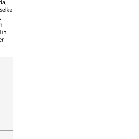
da,
Selke
,
n
 in
er