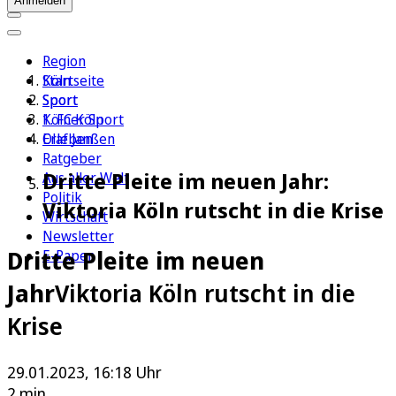
Anmelden
Region
Köln
Startseite
Sport
Sport
1. FC Köln
Kölner Sport
Erleben
Olaf Janßen
Ratgeber
Dritte Pleite im neuen Jahr:
Aus aller Welt
Politik
Viktoria Köln rutscht in die Krise
Wirtschaft
Newsletter
Dritte Pleite im neuen
E-Paper
Jahr
Viktoria Köln rutscht in die
Krise
29.01.2023, 16:18 Uhr
2 min