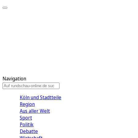
Meine KR
Meine Artikel
Meine Region
Meine Newsletter
Gewinnspiele
Mein Rundschau PLUS
Mein E-Paper
Navigation
Köln und Stadtteile
Region
Aus aller Welt
Sport
Politik
Debatte