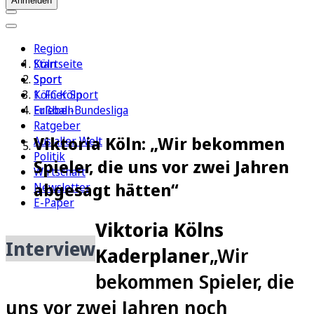
Anmelden
Region
Köln
Startseite
Sport
Sport
1. FC Köln
Kölner Sport
Erleben
Fußball-Bundesliga
Ratgeber
Viktoria Köln: „Wir bekommen
Aus aller Welt
Politik
Spieler, die uns vor zwei Jahren
Wirtschaft
abgesagt hätten“
Newsletter
E-Paper
Viktoria Kölns
Interview
Kaderplaner
„Wir
bekommen Spieler, die
uns vor zwei Jahren noch