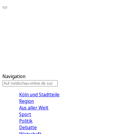
Meine KR
Meine Artikel
Meine Region
Meine Newsletter
Gewinnspiele
Mein Rundschau PLUS
Mein E-Paper
Navigation
Köln und Stadtteile
Region
Aus aller Welt
Sport
Politik
Debatte