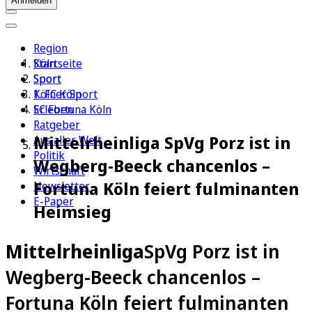
Anmelden
Region
Köln
Startseite
Sport
Sport
1. FC Köln
Kölner Sport
Erleben
SC Fortuna Köln
Ratgeber
Mittelrheinliga SpVg Porz ist in
Aus aller Welt
Politik
Wegberg-Beeck chancenlos –
Wirtschaft
Fortuna Köln feiert fulminanten
Newsletter
E-Paper
Heimsieg
Mittelrheinliga
SpVg Porz ist in
Wegberg-Beeck chancenlos –
Fortuna Köln feiert fulminanten