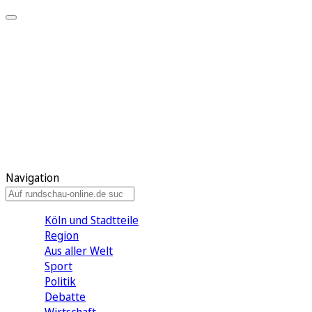
Meine KR
Meine Artikel
Meine Region
Meine Newsletter
Gewinnspiele
Mein Rundschau PLUS
Mein E-Paper
Navigation
Köln und Stadtteile
Region
Aus aller Welt
Sport
Politik
Debatte