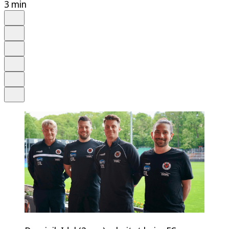
3 min
Auf Google bevorzugen
Anhören
Schrift
Merken
Drucken
Teilen