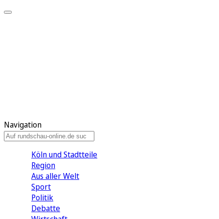
Meine KR
Meine Artikel
Meine Region
Meine Newsletter
Gewinnspiele
Mein Rundschau PLUS
Mein E-Paper
Navigation
Köln und Stadtteile
Region
Aus aller Welt
Sport
Politik
Debatte