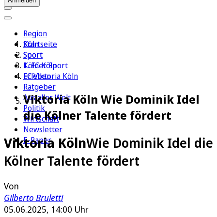
Anmelden
Region
Köln
Startseite
Sport
Sport
1. FC Köln
Kölner Sport
Erleben
FC Viktoria Köln
Ratgeber
Viktoria Köln Wie Dominik Idel
Aus aller Welt
Politik
die Kölner Talente fördert
Wirtschaft
Newsletter
Viktoria Köln
Wie Dominik Idel die
E-Paper
Kölner Talente fördert
Von
Gilberto Bruletti
05.06.2025, 14:00 Uhr