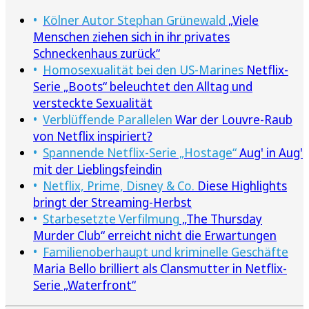
Kölner Autor Stephan Grünewald
„Viele
Menschen ziehen sich in ihr privates
Schneckenhaus zurück“
Homosexualität bei den US-Marines
Netflix-
Serie „Boots“ beleuchtet den Alltag und
versteckte Sexualität
Verblüffende Parallelen
War der Louvre-Raub
von Netflix inspiriert?
Spannende Netflix-Serie „Hostage“
Aug' in Aug'
mit der Lieblingsfeindin
Netflix, Prime, Disney & Co.
Diese Highlights
bringt der Streaming-Herbst
Starbesetzte Verfilmung
„The Thursday
Murder Club“ erreicht nicht die Erwartungen
Familienoberhaupt und kriminelle Geschäfte
Maria Bello brilliert als Clansmutter in Netflix-
Serie „Waterfront“