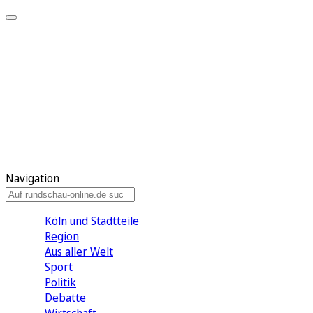
Meine KR
Meine Artikel
Meine Region
Meine Newsletter
Gewinnspiele
Mein Rundschau PLUS
Mein E-Paper
Navigation
Köln und Stadtteile
Region
Aus aller Welt
Sport
Politik
Debatte