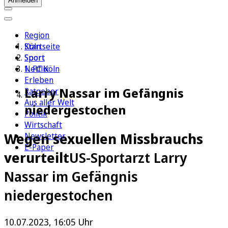
Anmelden
Region
Köln
Startseite
Sport
Sport
1. FC Köln
Netflix
Erleben
Larry Nassar im Gefängnis
Ratgeber
Aus aller Welt
niedergestochen
Politik
Wirtschaft
Wegen sexuellen Missbrauchs
Newsletter
E-Paper
verurteilt
US-Sportarzt Larry
Nassar im Gefängnis
niedergestochen
10.07.2023, 16:05 Uhr