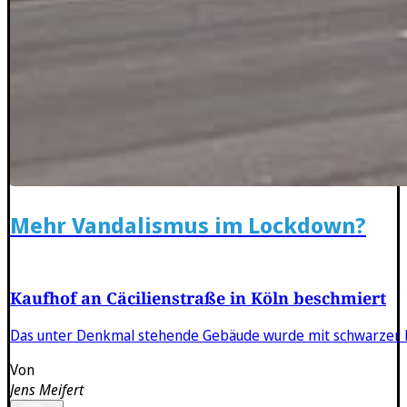
Mehr Vandalismus im Lockdown?
Kaufhof an Cäcilienstraße in Köln beschmiert
Das unter Denkmal stehende Gebäude wurde mit schwarzer F
Von
Jens Meifert