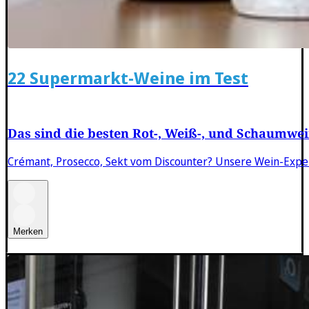
22 Supermarkt-Weine im Test
Das sind die besten Rot-, Weiß-, und Schaumwei
Crémant, Prosecco, Sekt vom Discounter? Unsere Wein-Exper
Merken