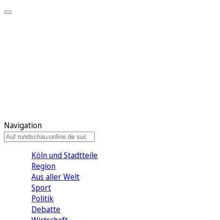
Meine KR
Meine Artikel
Meine Region
Meine Newsletter
Gewinnspiele
Mein Rundschau PLUS
Mein E-Paper
Navigation
Köln und Stadtteile
Region
Aus aller Welt
Sport
Politik
Debatte