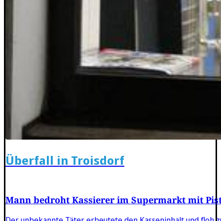
Überfall in Troisdorf
Mann bedroht Kassierer im Supermarkt mit Pist
Der unbekannte Täter erbeutete den Kasseninhalt und floh z