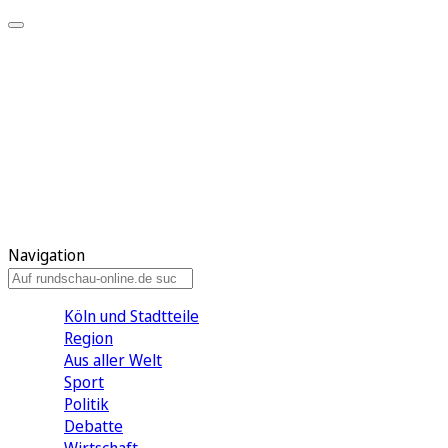
Meine KR
Meine Artikel
Meine Region
Meine Newsletter
Gewinnspiele
Mein Rundschau PLUS
Mein E-Paper
Navigation
Köln und Stadtteile
Region
Aus aller Welt
Sport
Politik
Debatte