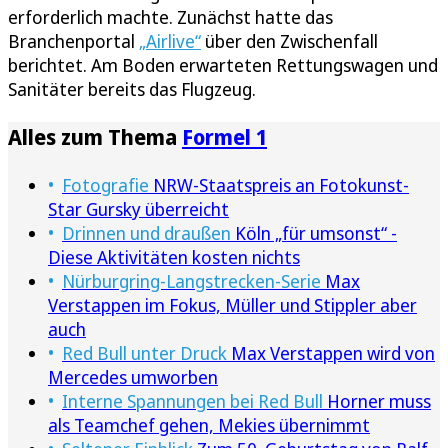
erforderlich machte. Zunächst hatte das
Branchenportal
„Airlive“
über den Zwischenfall
berichtet. Am Boden erwarteten Rettungswagen und
Sanitäter bereits das Flugzeug.
Alles zum Thema
Formel 1
Fotografie
NRW-Staatspreis an Fotokunst-
Star Gursky überreicht
Drinnen und draußen
Köln „für umsonst“ -
Diese Aktivitäten kosten nichts
Nürburgring-Langstrecken-Serie
Max
Verstappen im Fokus, Müller und Stippler aber
auch
Red Bull unter Druck
Max Verstappen wird von
Mercedes umworben
Interne Spannungen bei Red Bull
Horner muss
als Teamchef gehen, Mekies übernimmt