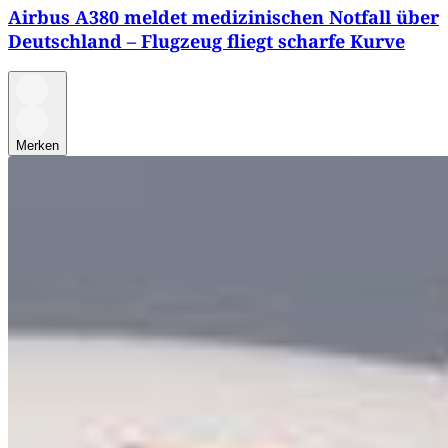
Airbus A380 meldet medizinischen Notfall über
Deutschland – Flugzeug fliegt scharfe Kurve
Merken