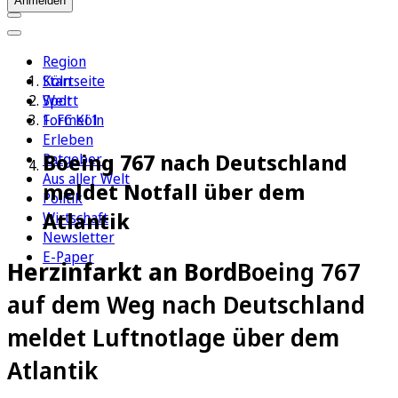
Anmelden
Region
Köln
Startseite
Sport
Welt
1. FC Köln
Formel 1
Erleben
Boeing 767 nach Deutschland
Ratgeber
Aus aller Welt
meldet Notfall über dem
Politik
Atlantik
Wirtschaft
Newsletter
E-Paper
Herzinfarkt an Bord
Boeing 767
auf dem Weg nach Deutschland
meldet Luftnotlage über dem
Atlantik