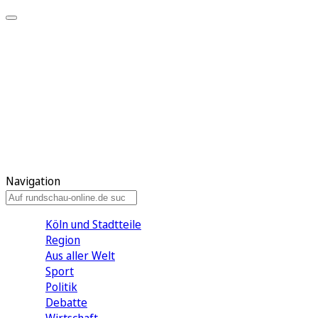
Meine KR
Meine Artikel
Meine Region
Meine Newsletter
Gewinnspiele
Mein Rundschau PLUS
Mein E-Paper
Navigation
Köln und Stadtteile
Region
Aus aller Welt
Sport
Politik
Debatte