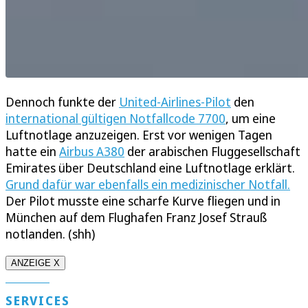
Dennoch funkte der
United-Airlines-Pilot
den
international gültigen Notfallcode 7700
, um eine
Luftnotlage anzuzeigen. Erst vor wenigen Tagen
hatte ein
Airbus A380
der arabischen Fluggesellschaft
Emirates über Deutschland eine Luftnotlage erklärt.
Grund dafür war ebenfalls ein medizinischer Notfall.
Der Pilot musste eine scharfe Kurve fliegen und in
München auf dem Flughafen Franz Josef Strauß
notlanden. (shh)
ANZEIGE X
SERVICES