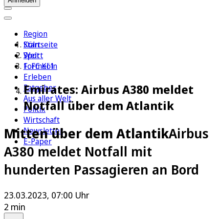
Anmelden
Region
Köln
Startseite
Sport
Welt
1. FC Köln
Formel 1
Erleben
Emirates: Airbus A380 meldet
Ratgeber
Aus aller Welt
Notfall über dem Atlantik
Politik
Wirtschaft
Mitten über dem Atlantik
Airbus
Newsletter
E-Paper
A380 meldet Notfall mit
hunderten Passagieren an Bord
23.03.2023, 07:00 Uhr
2 min
Auf Google bevorzugen