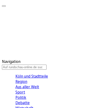
Meine KR
Meine Artikel
Meine Region
Meine Newsletter
Gewinnspiele
Mein Rundschau PLUS
Mein E-Paper
Navigation
Köln und Stadtteile
Region
Aus aller Welt
Sport
Politik
Debatte