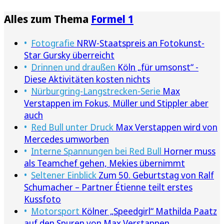
Alles zum Thema
Formel 1
Fotografie
NRW-Staatspreis an Fotokunst-
Star Gursky überreicht
Drinnen und draußen
Köln „für umsonst“ -
Diese Aktivitäten kosten nichts
Nürburgring-Langstrecken-Serie
Max
Verstappen im Fokus, Müller und Stippler aber
auch
Red Bull unter Druck
Max Verstappen wird von
Mercedes umworben
Interne Spannungen bei Red Bull
Horner muss
als Teamchef gehen, Mekies übernimmt
Seltener Einblick
Zum 50. Geburtstag von Ralf
Schumacher – Partner Étienne teilt erstes
Kussfoto
Motorsport
Kölner „Speedgirl“ Mathilda Paatz
auf den Spuren von Max Verstappen