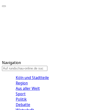
Meine KR
Meine Artikel
Meine Region
Meine Newsletter
Gewinnspiele
Mein Rundschau PLUS
Mein E-Paper
Navigation
Köln und Stadtteile
Region
Aus aller Welt
Sport
Politik
Debatte