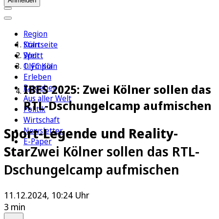
Anmelden
Region
Köln
Startseite
Sport
Welt
1. FC Köln
Olympia
Erleben
IBES 2025: Zwei Kölner sollen das
Ratgeber
Aus aller Welt
RTL-Dschungelcamp aufmischen
Politik
Wirtschaft
Sport-Legende und Reality-
Newsletter
E-Paper
Star
Zwei Kölner sollen das RTL-
Dschungelcamp aufmischen
11.12.2024, 10:24 Uhr
3 min
Auf Google bevorzugen