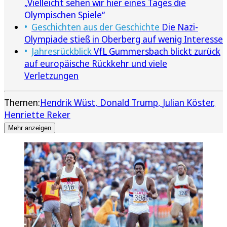
„Vielleicht sehen wir hier eines Tages die
Olympischen Spiele“
Geschichten aus der Geschichte
Die Nazi-
Olympiade stieß in Oberberg auf wenig Interesse
Jahresrückblick
VfL Gummersbach blickt zurück
auf europäische Rückkehr und viele
Verletzungen
Themen:
Hendrik Wüst
Donald Trump
Julian Köster
Henriette Reker
Mehr anzeigen