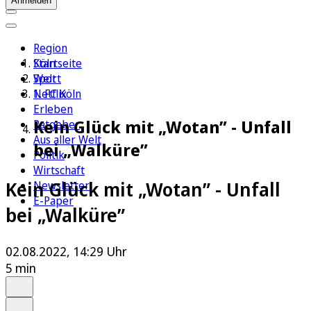
Anmelden
Region
Köln
Startseite
Sport
Welt
1. FC Köln
Netflix
Erleben
Kein Glück mit „Wotan” - Unfall
Ratgeber
Aus aller Welt
bei „Walküre”
Politik
Wirtschaft
Kein Glück mit „Wotan” - Unfall
Newsletter
E-Paper
bei „Walküre”
02.08.2022, 14:29 Uhr
5 min
Auf Google bevorzugen
Anhören