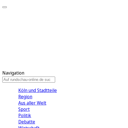
Meine KR
Meine Artikel
Meine Region
Meine Newsletter
Gewinnspiele
Mein Rundschau PLUS
Mein E-Paper
Navigation
Köln und Stadtteile
Region
Aus aller Welt
Sport
Politik
Debatte