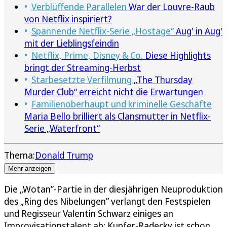
Verblüffende Parallelen
War der Louvre-Raub
von Netflix inspiriert?
Spannende Netflix-Serie „Hostage“
Aug' in Aug'
mit der Lieblingsfeindin
Netflix, Prime, Disney & Co.
Diese Highlights
bringt der Streaming-Herbst
Starbesetzte Verfilmung
„The Thursday
Murder Club“ erreicht nicht die Erwartungen
Familienoberhaupt und kriminelle Geschäfte
Maria Bello brilliert als Clansmutter in Netflix-
Serie „Waterfront“
Thema:
Donald Trump
Mehr anzeigen
Die „Wotan”-Partie in der diesjährigen Neuproduktion
des „Ring des Nibelungen” verlangt den Festspielen
und Regisseur Valentin Schwarz einiges an
Improvisationstalent ab: Kupfer-Radecky ist schon