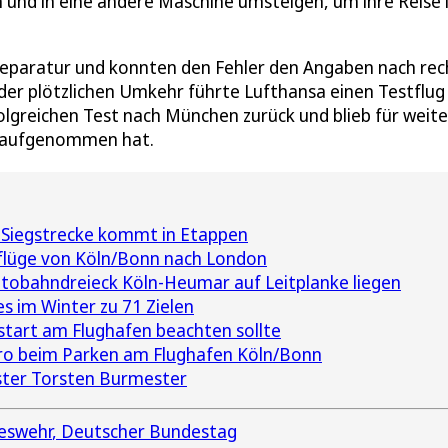
und in eine andere Maschine umsteigen, um ihre Reise i
Reparatur und konnten den Fehler den Angaben nach rec
der plötzlichen Umkehr führte Lufthansa einen Testflug
olgreichen Test nach München zurück und blieb für weite
b aufgenommen hat.
 Siegstrecke kommt in Etappen
ktflüge von Köln/Bonn nach London
utobahndreieck Köln-Heumar auf Leitplanke liegen
 im Winter zu 71 Zielen
tart am Flughafen beachten sollte
uro beim Parken am Flughafen Köln/Bonn
ster Torsten Burmester
eswehr
Deutscher Bundestag