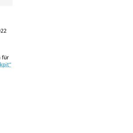
022
 für
kpit“