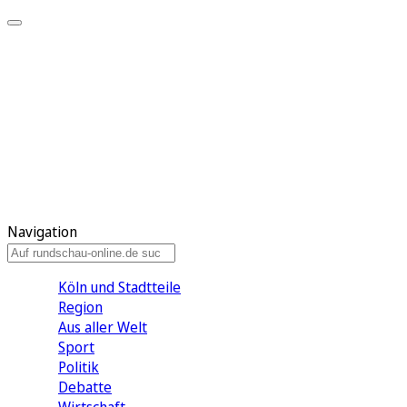
Meine KR
Meine Artikel
Meine Region
Meine Newsletter
Gewinnspiele
Mein Rundschau PLUS
Mein E-Paper
Navigation
Köln und Stadtteile
Region
Aus aller Welt
Sport
Politik
Debatte