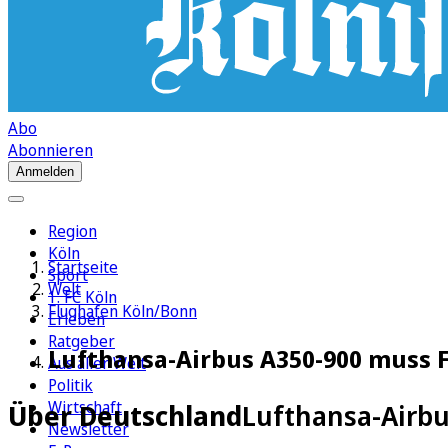
Abo
Abonnieren
Anmelden
Region
Köln
Startseite
Sport
Welt
1. FC Köln
Flughafen Köln/Bonn
Erleben
Ratgeber
Lufthansa-Airbus A350-900 muss F
Aus aller Welt
Politik
Wirtschaft
Über Deutschland
Lufthansa-Airbu
Newsletter