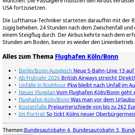
München. Die Passagiere mussten den Airbus verlassen 
USA fortzusetzen.
Die Lufthansa-Techniker starteten daraufhin mit der 
zügig beheben. 24 Stunden nach dem Zwischenfall und 
einem Steigflug durch. Der Airbus kehrte nach dem erf
Stunden am Boden, bevor es wieder den Linienbetrie
Alles zum Thema
Flughafen Köln/Bonn
Berlin/Bonn-Ausgleich
Neue S-Bahn-Linie 13 auf
Ab Frühjahr 2026
British Airways streicht Dire
Unfälle in Rushhour
Pkw bleibt nach Unfall im A
Neuer Flugplan
Vom Flughafen Köln/Bonn geht es
Flughafen Köln/Bonn
Was man vor dem Urlaubss
Kostenfalle
Preisunterschiede von bis zu 262 E
Im Porträt
So tickt Kölns neuer Oberbürgermei
Themen:
Bundesautobahn 4
Bundesautobahn 3
Bund