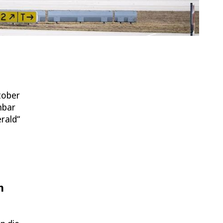
tober
nbar
rald“
n