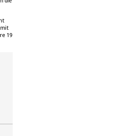
n die
ht
 mit
re 19