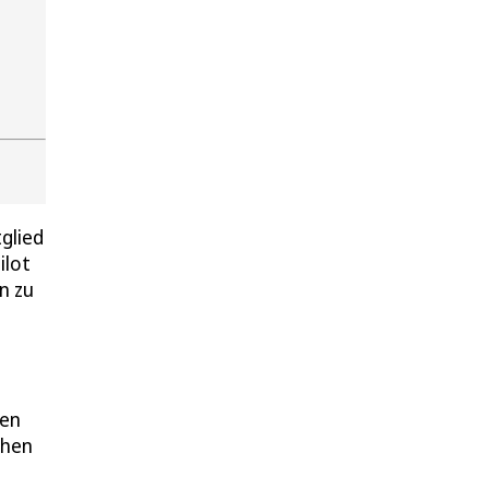
glied
ilot
n zu
gen
chen