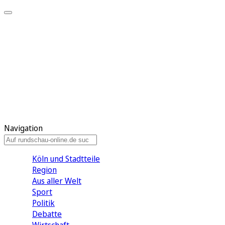
Meine KR
Meine Artikel
Meine Region
Meine Newsletter
Gewinnspiele
Mein Rundschau PLUS
Mein E-Paper
Navigation
Köln und Stadtteile
Region
Aus aller Welt
Sport
Politik
Debatte