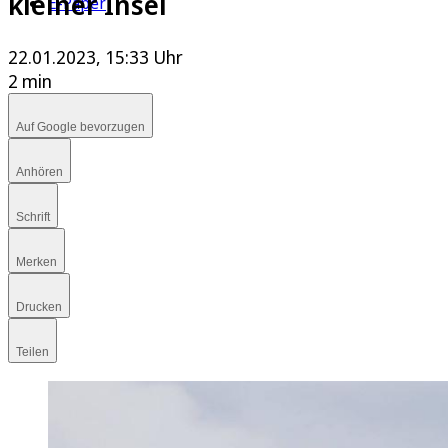
kleiner Insel
E-Paper
22.01.2023, 15:33 Uhr
2 min
Auf Google bevorzugen
Anhören
Schrift
Merken
Drucken
Teilen