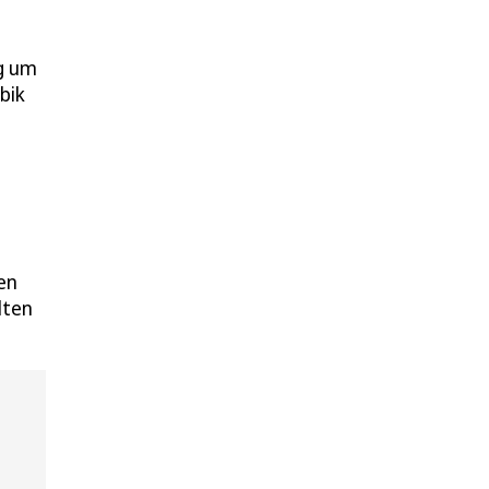
ig um
bik
en
lten