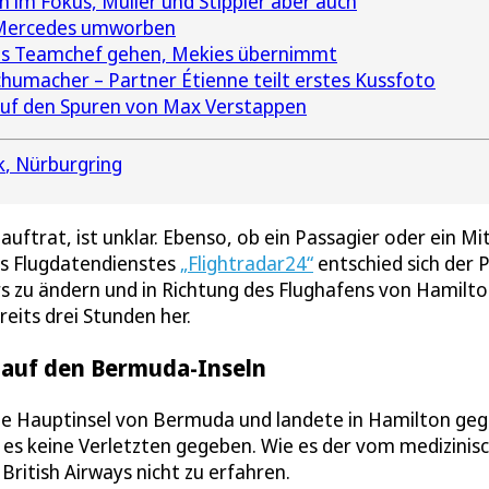
im Fokus, Müller und Stippler aber auch
 Mercedes umworben
ls Teamchef gehen, Mekies übernimmt
humacher – Partner Étienne teilt erstes Kussfoto
 auf den Spuren von Max Verstappen
k
Nürburgring
ftrat, ist unklar. Ebenso, ob ein Passagier oder ein Mit
es Flugdatendienstes
„Flightradar24“
entschied sich der P
s zu ändern und in Richtung des Flughafens von Hamilto
eits drei Stunden her.
g auf den Bermuda-Inseln
ie Hauptinsel von Bermuda und landete in Hamilton ge
es keine Verletzten gegeben. Wie es der vom medizinis
ritish Airways nicht zu erfahren.