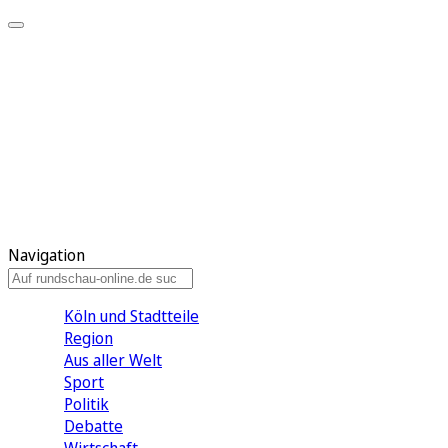
Meine KR
Meine Artikel
Meine Region
Meine Newsletter
Gewinnspiele
Mein Rundschau PLUS
Mein E-Paper
Navigation
Köln und Stadtteile
Region
Aus aller Welt
Sport
Politik
Debatte