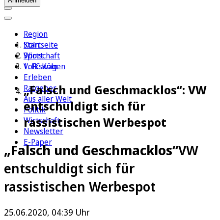
Anmelden
Region
Köln
Startseite
Sport
Wirtschaft
1. FC Köln
Volkswagen
Erleben
„Falsch und Geschmacklos“: VW
Ratgeber
Aus aller Welt
entschuldigt sich für
Politik
rassistischen Werbespot
Wirtschaft
Newsletter
E-Paper
„Falsch und Geschmacklos“
VW
entschuldigt sich für
rassistischen Werbespot
25.06.2020, 04:39 Uhr