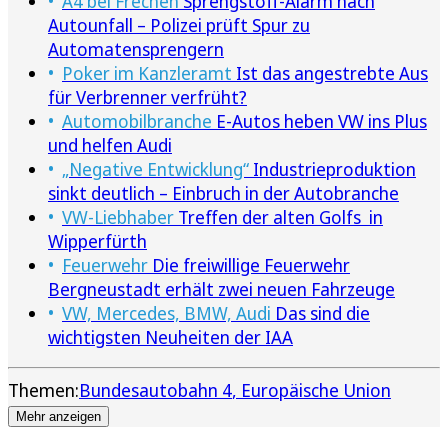
A4 bei Frechen
Sprengstoff-Alarm nach
Autounfall – Polizei prüft Spur zu
Automatensprengern
Poker im Kanzleramt
Ist das angestrebte Aus
für Verbrenner verfrüht?
Automobilbranche
E-Autos heben VW ins Plus
und helfen Audi
„Negative Entwicklung“
Industrieproduktion
sinkt deutlich – Einbruch in der Autobranche
VW-Liebhaber
Treffen der alten Golfs in
Wipperfürth
Feuerwehr
Die freiwillige Feuerwehr
Bergneustadt erhält zwei neuen Fahrzeuge
VW, Mercedes, BMW, Audi
Das sind die
wichtigsten Neuheiten der IAA
Themen:
Bundesautobahn 4
Europäische Union
Mehr anzeigen