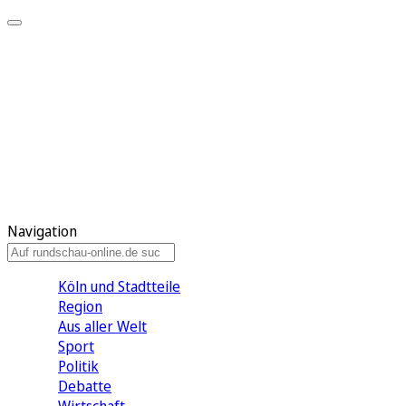
Meine KR
Meine Artikel
Meine Region
Meine Newsletter
Gewinnspiele
Mein Rundschau PLUS
Mein E-Paper
Navigation
Köln und Stadtteile
Region
Aus aller Welt
Sport
Politik
Debatte