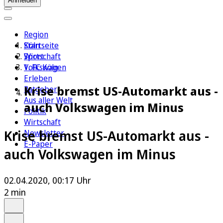
Anmelden
Region
Köln
Startseite
Sport
Wirtschaft
1. FC Köln
Volkswagen
Erleben
Krise bremst US-Automarkt aus -
Ratgeber
Aus aller Welt
auch Volkswagen im Minus
Politik
Wirtschaft
Krise bremst US-Automarkt aus -
Newsletter
E-Paper
auch Volkswagen im Minus
02.04.2020, 00:17 Uhr
2 min
Auf Google bevorzugen
Anhören