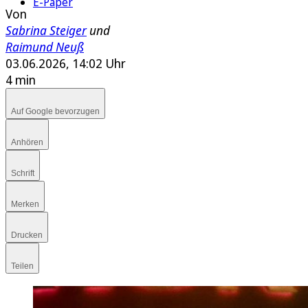
E-Paper
Von
Sabrina Steiger
und
Raimund Neuß
03.06.2026, 14:02 Uhr
4 min
Auf Google bevorzugen
Anhören
Schrift
Merken
Drucken
Teilen