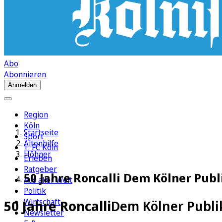
Abo
Abonnieren
Anmelden
Region
Köln
Startseite
Sport
Altenhilfe
1. FC Köln
Höhner
Erleben
Ratgeber
50 Jahre Roncalli Dem Kölner Pu
Aus aller Welt
Politik
Wirtschaft
50 Jahre Roncalli
Dem Kölner Publ
Newsletter