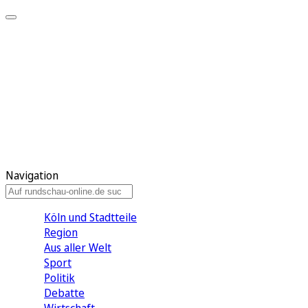
Meine KR
Meine Artikel
Meine Region
Meine Newsletter
Gewinnspiele
Mein Rundschau PLUS
Mein E-Paper
Navigation
Köln und Stadtteile
Region
Aus aller Welt
Sport
Politik
Debatte