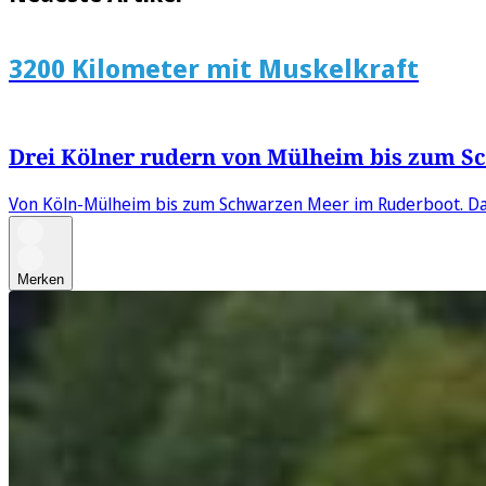
3200 Kilometer mit Muskelkraft
Drei Kölner rudern von Mülheim bis zum S
Von Köln-Mülheim bis zum Schwarzen Meer im Ruderboot. Da
Merken