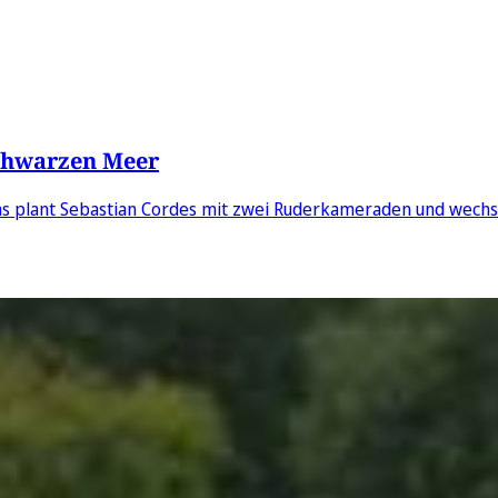
chwarzen Meer
s plant Sebastian Cordes mit zwei Ruderkameraden und wechs