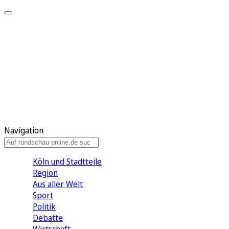
Meine KR
Meine Artikel
Meine Region
Meine Newsletter
Gewinnspiele
Mein Rundschau PLUS
Mein E-Paper
Navigation
Köln und Stadtteile
Region
Aus aller Welt
Sport
Politik
Debatte