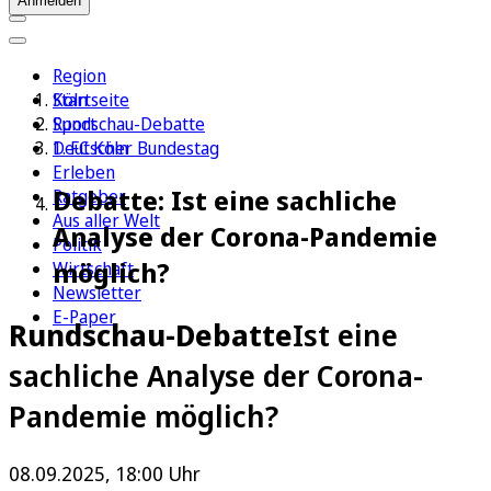
Anmelden
Region
Köln
Startseite
Sport
Rundschau-Debatte
1. FC Köln
Deutscher Bundestag
Erleben
Debatte: Ist eine sachliche
Ratgeber
Aus aller Welt
Analyse der Corona-Pandemie
Politik
möglich?
Wirtschaft
Newsletter
E-Paper
Rundschau-Debatte
Ist eine
sachliche Analyse der Corona-
Pandemie möglich?
08.09.2025, 18:00 Uhr