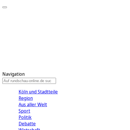
Meine KR
Meine Artikel
Meine Region
Meine Newsletter
Gewinnspiele
Mein Rundschau PLUS
Mein E-Paper
Navigation
Köln und Stadtteile
Region
Aus aller Welt
Sport
Politik
Debatte