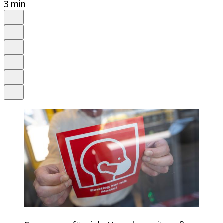
3 min
Auf Google bevorzugen
Anhören
Schrift
Merken
Drucken
Teilen