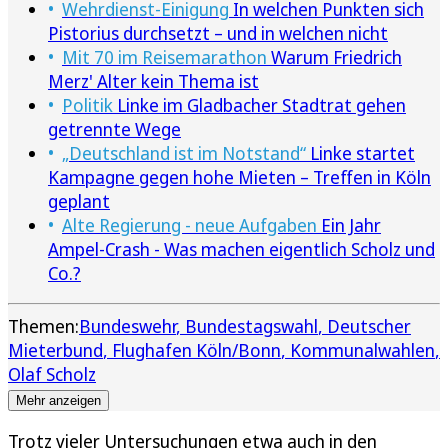
Wehrdienst-Einigung
In welchen Punkten sich
Pistorius durchsetzt – und in welchen nicht
Mit 70 im Reisemarathon
Warum Friedrich
Merz' Alter kein Thema ist
Politik
Linke im Gladbacher Stadtrat gehen
getrennte Wege
„Deutschland ist im Notstand“
Linke startet
Kampagne gegen hohe Mieten – Treffen in Köln
geplant
Alte Regierung - neue Aufgaben
Ein Jahr
Ampel-Crash - Was machen eigentlich Scholz und
Co.?
Themen:
Bundeswehr
Bundestagswahl
Deutscher
Mieterbund
Flughafen Köln/Bonn
Kommunalwahlen
Olaf Scholz
Mehr anzeigen
Trotz vieler Untersuchungen etwa auch in den