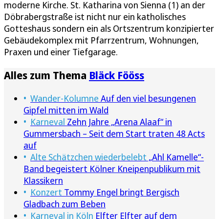
moderne Kirche. St. Katharina von Sienna (1) an der
Döbrabergstraße ist nicht nur ein katholisches
Gotteshaus sondern ein als Ortszentrum konzipierter
Gebäudekomplex mit Pfarrzentrum, Wohnungen,
Praxen und einer Tiefgarage.
Alles zum Thema
Bläck Fööss
Wander-Kolumne
Auf den viel besungenen
Gipfel mitten im Wald
Karneval
Zehn Jahre „Arena Alaaf“ in
Gummersbach – Seit dem Start traten 48 Acts
auf
Alte Schätzchen wiederbelebt
„Ahl Kamelle“-
Band begeistert Kölner Kneipenpublikum mit
Klassikern
Konzert
Tommy Engel bringt Bergisch
Gladbach zum Beben
Karneval in Köln
Elfter Elfter auf dem