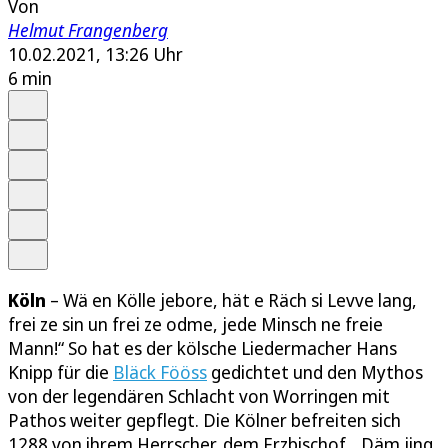
Von
Helmut Frangenberg
10.02.2021, 13:26 Uhr
6 min
Auf Google bevorzugen
Anhören
Schrift
Merken
Drucken
Teilen
Köln
– Wä en Kölle jebore, hät e Räch si Levve lang,
frei ze sin un frei ze odme, jede Minsch ne freie
Mann!“ So hat es der kölsche Liedermacher Hans
Knipp für die
Bläck Fööss
gedichtet und den Mythos
von der legendären Schlacht von Worringen mit
Pathos weiter gepflegt. Die Kölner befreiten sich
1288 von ihrem Herrscher, dem Erzbischof. „Däm jing