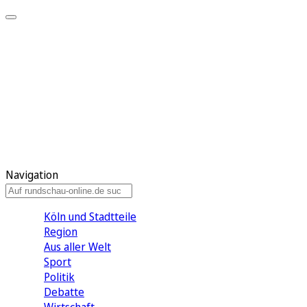
Meine KR
Meine Artikel
Meine Region
Meine Newsletter
Gewinnspiele
Mein Rundschau PLUS
Mein E-Paper
Navigation
Köln und Stadtteile
Region
Aus aller Welt
Sport
Politik
Debatte