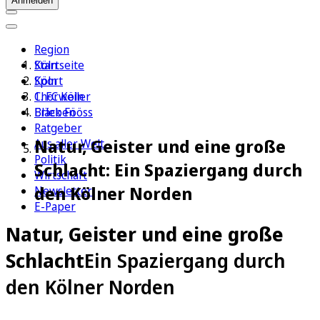
Anmelden
Region
Köln
Startseite
Sport
Köln
1. FC Köln
Chorweiler
Erleben
Bläck Fööss
Ratgeber
Natur, Geister und eine große
Aus aller Welt
Politik
Schlacht: Ein Spaziergang durch
Wirtschaft
den Kölner Norden
Newsletter
E-Paper
Natur, Geister und eine große
Schlacht
Ein Spaziergang durch
den Kölner Norden