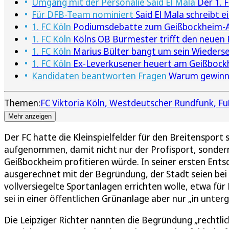
Umgang mit der Personalie Said El Mala
Der 1. F
Für DFB-Team nominiert
Said El Mala schreibt 
1. FC Köln
Podiumsdebatte zum Geißbockheim-Aus
1. FC Köln
Kölns OB Burmester trifft den neuen
1. FC Köln
Marius Bülter bangt um sein Wieders
1. FC Köln
Ex-Leverkusener heuert am Geißbock
Kandidaten beantworten Fragen
Warum gewinnt 
Themen:
FC Viktoria Köln
Westdeutscher Rundfunk
Fu
Mehr anzeigen
Der FC hatte die Kleinspielfelder für den Breitensport 
aufgenommen, damit nicht nur der Profisport, sondern
Geißbockheim profitieren würde. In seiner ersten En
ausgerechnet mit der Begründung, der Stadt seien bei 
vollversiegelte Sportanlagen errichten wolle, etwa für 
sei in einer öffentlichen Grünanlage aber nur „in unt
Die Leipziger Richter nannten die Begründung „rechtlic