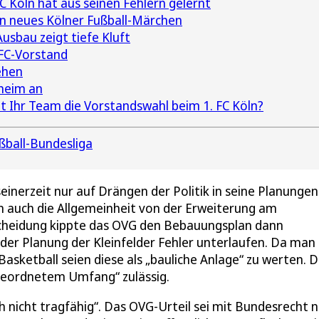
C Köln hat aus seinen Fehlern gelernt
ein neues Kölner Fußball-Märchen
bau zeigt tiefe Kluft
 FC-Vorstand
ehen
heim an
Ihr Team die Vorstandswahl beim 1. FC Köln?
ßball-Bundesliga
seinerzeit nur auf Drängen der Politik in seine Planungen
 auch die Allgemeinheit von der Erweiterung am
tscheidung kippte das OVG den Bebauungsplan dann
der Planung der Kleinfelder Fehler unterlaufen. Da man
Basketball seien diese als „bauliche Anlage“ zu werten. D
ergeordnetem Umfang“ zulässig.
h nicht tragfähig“. Das OVG-Urteil sei mit Bundesrecht n