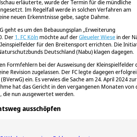
schau erläuterte, wurde der Termin für die mündliche
angesetzt. Im Regelfall werde in solchen Verfahren am
keine neuen Erkenntnisse gebe, sagte Dahme.
 geht es um den Bebauungsplan „Erweiterung
0. Der
1. FC Köln
möchte auf der
Gleueler Wiese
in der N
einspielfelder für den Breitensport errichten. Die Initia
 Naturschutzbunds Deutschland (Nabu) klagen dagegen.
 Formfehlern bei der Ausweisung der Kleinspielfelder 
ne Revision zugelassen. Der FC legte dagegen erfolgre
BVerwG) ein. Es verwies die Sache am 24. April 2024 zu
ahme hat das Gericht in den vergangenen Monaten von 
, die nun ausgewertet werden.
echtsweg ausschöpfen